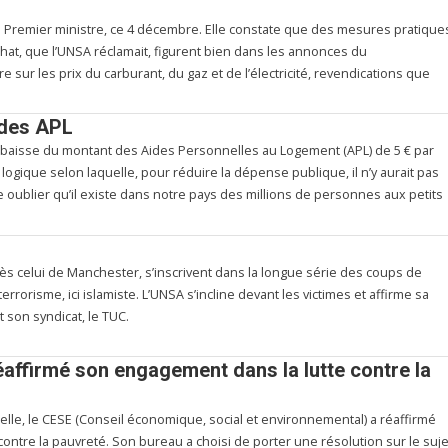
u Premier ministre, ce 4 décembre. Elle constate que des mesures pratique
hat, que l’UNSA réclamait, figurent bien dans les annonces du
 sur les prix du carburant, du gaz et de l’électricité, revendications que
 des APL
baisse du montant des Aides Personnelles au Logement (APL) de 5 € par
 logique selon laquelle, pour réduire la dépense publique, il n’y aurait pas
e oublier qu’il existe dans notre pays des millions de personnes aux petits
rès celui de Manchester, s’inscrivent dans la longue série des coups de
rrorisme, ici islamiste. L’UNSA s’incline devant les victimes et affirme sa
t son syndicat, le TUC.
réaffirmé son engagement dans la lutte contre la
le, le CESE (Conseil économique, social et environnemental) a réaffirmé
ontre la pauvreté. Son bureau a choisi de porter une résolution sur le suje