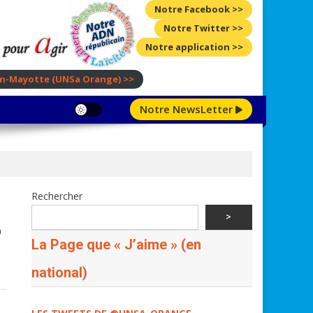
Notre Facebook >>
Notre Twitter >>
Notre application >>
ion-Mayotte
(UNSa Orange)
>>
Notre NewsLetter
Rechercher
>
a
La Page que « J’aime » (en
national)