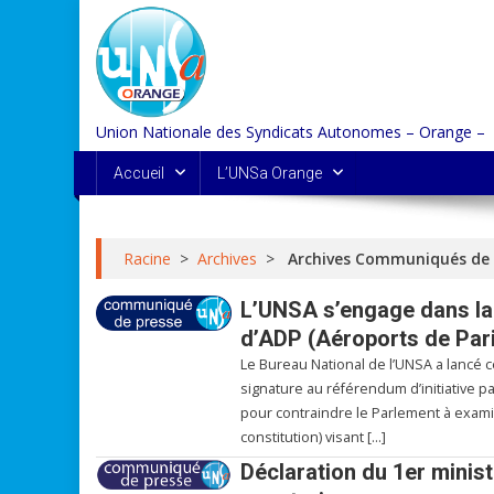
Skip
to
content
Union Nationale des Syndicats Autonomes – Orange –
Accueil
L’UNSa Orange
Racine
>
Archives
>
Archives Communiqués de 
L’UNSA s’engage dans la b
d’ADP (Aéroports de Par
Le Bureau National de l’UNSA a lancé 
signature au référendum d’initiative pa
pour contraindre le Parlement à examine
constitution) visant […]
Déclaration du 1er minis