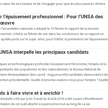
 au cœur de ses travaux et de s’engager pour que les plus pauvres d’entre
r l’épuisement professionnel : Pour l’UNSA des
n œuvre
 l’assemblée nationale a adopté le 15 février le rapport de la mission
ionnel. L’UNSA se félicite de voir dans les conclusions de ce rapport un
u’elle porte sur le sujet. Ainsi, pour l’UNSA, la prévention de l’épuisement
l’UNSA interpelle les principaux candidats
ques et technologiques profondes bouleversent l’économie, l’emploi et la
nquiétante des populismes et des nationalismes, le Bureau National de
ument d’interpellation (lien cassé : mag.unsa.info/candidats-democrates/) d
lection présidentielle. Quelle économie voulons-nous pour l’emploi ? Quell
s à faire vivre et à enrichir !
activité créé par la loi Travail du 8 août 2016 a été ouvert officiellement
création de cet outil attaché à la personne tout au long de sa vie