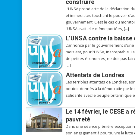
construire
L’UNSA prend acte de la déclaration d
et immédiates touchant le pouvoir d’ac
gouvernement. C’est le cas du moratoire
l’UNSA avait elle-même portées, […]
L’UNSA contre la baisse
L’annonce par le gouvernement d’une 
mois est, pour l’UNSA, inacceptable. La
de petites économies, ne doit pas fair
[…]
Attentats de Londres
Les terribles attentats de Londres, ap
boutoir donnés à la démocratie par le te
solidarité avec le peuple britannique e
Le 14 février, le CESE a 
pauvreté
Dans une séance plénière exceptionnel
son engagement à poursuivre la lutte c