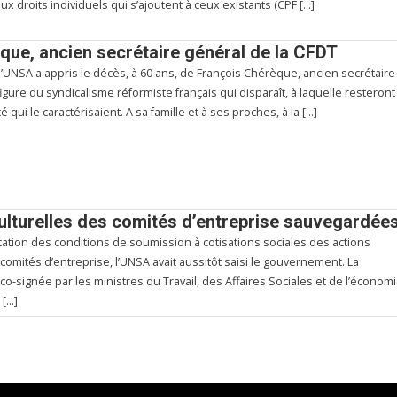
x droits individuels qui s’ajoutent à ceux existants (CPF […]
ue, ancien secrétaire général de la CFDT
’UNSA a appris le décès, à 60 ans, de François Chérèque, ancien secrétaire
figure du syndicalisme réformiste français qui disparaît, à laquelle resteront
 qui le caractérisaient. A sa famille et à ses proches, à la […]
culturelles des comités d’entreprise sauvegardée
cation des conditions de soumission à cotisations sociales des actions
comités d’entreprise, l’UNSA avait aussitôt saisi le gouvernement. La
 co-signée par les ministres du Travail, des Affaires Sociales et de l’économ
 […]