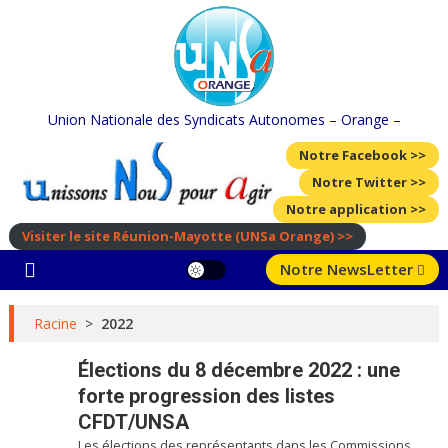
Skip
to
content
Union Nationale des Syndicats Autonomes – Orange –
Notre Facebook >>
Notre Twitter >>
Notre application >>
Visiter le site Réunion-Mayotte
(UNSa Orange)
>>
Notre NewsLetter
Racine
>
2022
Élections du 8 décembre 2022 : une
forte progression des listes
CFDT/UNSA
Les élections des représentants dans les Commissions