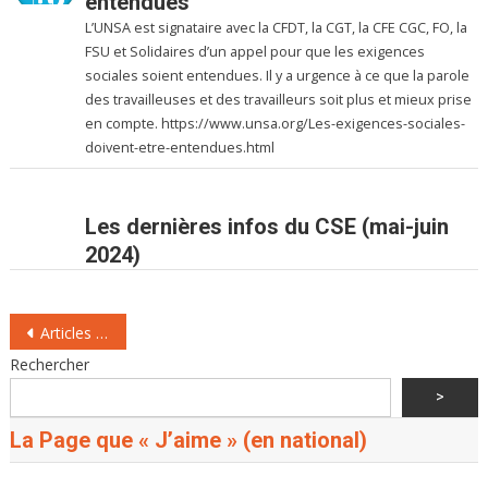
entendues
L’UNSA est signataire avec la CFDT, la CGT, la CFE CGC, FO, la
FSU et Solidaires d’un appel pour que les exigences
sociales soient entendues. Il y a urgence à ce que la parole
des travailleuses et des travailleurs soit plus et mieux prise
en compte. https://www.unsa.org/Les-exigences-sociales-
doivent-etre-entendues.html
Les dernières infos du CSE (mai-juin
2024)
Navigation
Articles plus anciens
des
Rechercher
articles
>
La Page que « J’aime » (en national)