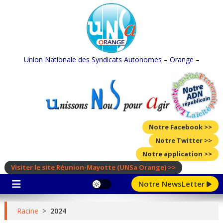
Skip
to
content
Union Nationale des Syndicats Autonomes – Orange –
Notre Facebook >>
Notre Twitter >>
Notre application >>
Visiter le site Réunion-Mayotte
(UNSa Orange)
>>
Notre NewsLetter
Racine
>
2024