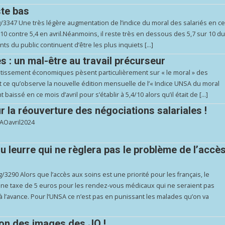
ste bas
/3347 Une très légère augmentation de l’indice du moral des salariés en c
10 contre 5,4 en avril.Néanmoins, il reste très en dessous des 5,7 sur 10 d
ts du public continuent d’être les plus inquiets […]
es : un mal-être au travail précurseur
entissement économiques pèsent particulièrement sur « le moral » des
t ce qu’observe la nouvelle édition mensuelle de l’« Indice UNSA du moral
baissé en ce mois d’avril pour s’établir à 5,4/10 alors qu’il était de […]
la réouverture des négociations salariales !
AOavril2024
au leurre qui ne règlera pas le problème de l’accè
/3290 Alors que l’accès aux soins est une priorité pour les français, le
ne taxe de 5 euros pour les rendez-vous médicaux qui ne seraient pas
’avance. Pour l’UNSA ce n’est pas en punissant les malades qu’on va
ion des images des JO !