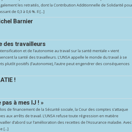
galement les retraités, dont la Contribution Additionnelle de Solidarité pou
sant de 0,3 à 0,6 %. Il […]
ichel Barnier
 des travailleurs
tensification et de l’autonomie au travail sur la santé mentale » vient
ncent la santé des travailleurs. L’UNSA appelle le monde du travail à se
ffets plutôt positifs (l’autonomie), l’autre peut engendrer des conséquences
TIE !
 pas à mes IJ ! »
 lois de financement de la Sécurité sociale, la Cour des comptes s’attaque
es aux arrêts de travail. L’UNSA refuse toute régression en matière
iller d’abord sur l’amélioration des recettes de l’Assurance maladie. Avec
de […]