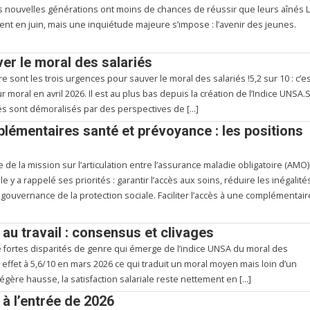
es nouvelles générations ont moins de chances de réussir que leurs aînés 
nt en juin, mais une inquiétude majeure s’impose : l’avenir des jeunes.
er le moral des salariés
re sont les trois urgences pour sauver le moral des salariés !5,2 sur 10 : c’e
ur moral en avril 2026. Il est au plus bas depuis la création de l’Indice UNSA.S
ariés sont démoralisés par des perspectives de […]
émentaires santé et prévoyance : les positions
de la mission sur l’articulation entre l’assurance maladie obligatoire (AMO)
 y a rappelé ses priorités : garantir l’accès aux soins, réduire les inégalité
 gouvernance de la protection sociale. Faciliter l’accès à une complémentair
u travail : consensus et clivages
 fortes disparités de genre qui émerge de l’indice UNSA du moral des
en effet à 5,6/10 en mars 2026 ce qui traduit un moral moyen mais loin d’un
égère hausse, la satisfaction salariale reste nettement en […]
 à l’entrée de 2026