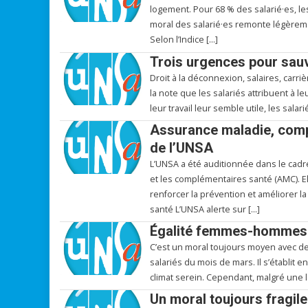
logement. Pour 68 % des salarié·es, l
moral des salarié·es remonte légèreme
Selon l’Indice […]
Trois urgences pour sauv
Droit à la déconnexion, salaires, carriè
la note que les salariés attribuent à le
leur travail leur semble utile, les sal
Assurance maladie, compl
de l’UNSA
L’UNSA a été auditionnée dans le cadre 
et les complémentaires santé (AMC). Elle
renforcer la prévention et améliorer la
santé L’UNSA alerte sur […]
Égalité femmes-hommes a
C’est un moral toujours moyen avec de
salariés du mois de mars. Il s’établit 
climat serein. Cependant, malgré une l
Un moral toujours fragile