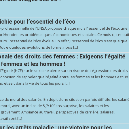
chie pour l’essentiel de l’éco
professionnelle de l’UNSA propose chaque mois l’ essentiel de l’éco, une
réhender les problématiques économiques et sociales.Ce mois ci, cet outi
urs. L’essentiel de l’éco évolue !En effet, L’essentiel de l’éco s’est quelque
utre quelques évolutions de forme, nous […]
onale des droits des femmes : Exigeons l’égalité
s femmes et les hommes !
l’Egalité (HCE) sur le sexisme alerte sur un risque de régression des droits
l’occasion de rappeler que l’égalité entre les femmes et les hommes est un
crétiser, dans la vie de tous les jours […]
e du moral des salariés. En dépit d’une situation parfois difficile, les salari
moral, avec un indice de 5,7/10Sans surprise, les salaires et les
gativement. Ambiance au travail, perspectives de carrière, salaires,
vail sont […]
 les arrêts maladie : une victoire pour les