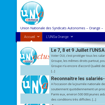
Skip
to
content
Union Nationale des Syndicats Autonomes – Orange –
Accueil
L’UNSa Orange
Le 7, 8 et 9 Juillet l’UN
Voter OUI, c’est protéger tous les sala
Groupe, les mêmes droits partout, pou
Groupe n’a encore d’accord Qualité de v
[…]
Reconnaitre les salariés-
A l’occasion de la Journée nationale d
soutiennent quotidiennement un proch
Parmi eux, environ 500 000 jeunes aid
des conditions très difficiles. […]