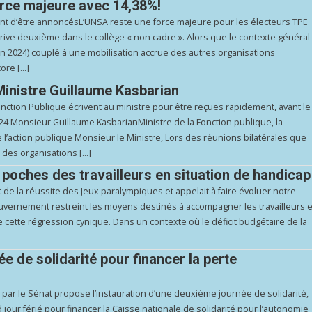
orce majeure avec 14,38%!
ent d’être annoncésL’UNSA reste une force majeure pour les électeurs TPE
arrive deuxième dans le collège « non cadre ». Alors que le contexte général
 en 2024) couplé à une mobilisation accrue des autres organisations
core […]
Ministre Guillaume Kasbarian
onction Publique écrivent au ministre pour être reçues rapidement, avant le
024 Monsieur Guillaume KasbarianMinistre de la Fonction publique, la
e l’action publique Monsieur le Ministre, Lors des réunions bilatérales que
 des organisations […]
 poches des travailleurs en situation de handicap
it de la réussite des Jeux paralympiques et appelait à faire évoluer notre
gouvernement restreint les moyens destinés à accompagner les travailleurs 
cette régression cynique. Dans un contexte où le déficit budgétaire de la
 de solidarité pour financer la perte
 par le Sénat propose l’instauration d’une deuxième journée de solidarité,
jour férié pour financer la Caisse nationale de solidarité pour l’autonomie