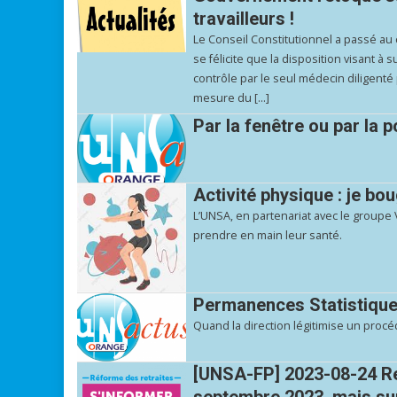
travailleurs !
Le Conseil Constitutionnel a passé au c
se félicite que la disposition visant 
contrôle par le seul médecin diligent
mesure du […]
Par la fenêtre ou par la 
Activité physique : je bo
L’UNSA, en partenariat avec le groupe 
prendre en main leur santé.
Permanences Statistique
Quand la direction légitimise un procéd
[UNSA-FP] 2023-08-24 Ret
septembre 2023, mais sur