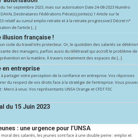
ir du 1er septembre 2023, mais sur autorisation Date 24-08-2023 Numéro
AVAL Destinataires Fédérations Pièce(s) jointe(s) 1 Article sur le
3 relatif au cumul emploi retraite et à la retraite progressive3 Décret n°
tion de l’article […]
e illusion française !
 un code du travail très protecteur. Or, le quotidien des salariés se détérior
ssante des managers, parfois aussi du télétravail qui accroît le problème de
la prévention en la matière. À travers notamment des espaces de […]
 en entreprise
t à partager votre perception de la confiance en entreprise. Vos réponses
r du respect de vos droits face à la stratégie de l’entreprise. Vous pouve
oint : Merci à vous. Vos représentants UNSA Orange et CFDT F3C
l du 15 Juin 2023
eunes : une urgence pour l’UNSA
u moral des salariés, les jeunes sont face à une double peine : emploi et