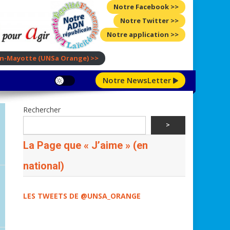
Notre Facebook >>
Notre Twitter >>
Notre application >>
ion-Mayotte
(UNSa Orange)
>>
Notre NewsLetter
Rechercher
>
La Page que « J’aime » (en
national)
LES TWEETS DE @UNSA_ORANGE