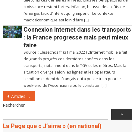
télécoms ces dernières années. Mais les perspectives de
croissance restent fortes. Inflation, hausse des coûts de
l’énergie, taux d’intérêt qui grimpent… Le contexte
macroéconomique est loin d’être […]
Connexion Internet dans les transports
: la France progresse mais peut mieux
faire
Source : ..lesechos.fr (31 mai 2022 ) L’Internet mobile a fait
de grands progrès ces dernières années dans les
transports, notamment dans le TGV et les métros. Mais la
situation diverge selon les lignes et les opérateurs
Le million et demi de Français qui a pris le train pour le
week-end de l’Ascension a pu le constater. […]
Navigation
Articles plus anciens
des
Rechercher
articles
>
La Page que « J’aime » (en national)