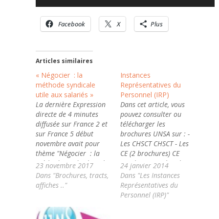
Facebook
X
Plus
Articles similaires
« Négocier : la
Instances
méthode syndicale
Représentatives du
utile aux salariés »
Personnel (IRP)
La dernière Expression
Dans cet article, vous
directe de 4 minutes
pouvez consulter ou
diffusée sur France 2 et
télécharger les
sur France 5 début
brochures UNSA sur : -
novembre avait pour
Les CHSCT CHSCT - Les
thème "Négocier : la
CE (2 brochures) CE
méthode syndicale utile
Brochure 1 CE brochure
23 novembre 2017
24 janvier 2014
aux salariés". Négocier
2- Les DP DP - Les
Dans "Brochures, tracts,
Dans "Les Instances
: la méthode syndicale
Sections Syndicales
affiches .."
Représentatives du
utile aux salarié-e-s
(RSS) Section Syndicale
Personnel (IRP)"
https://www.unsa.org/IMG/mp4/expression_directe_1711.
Documents joints
N’hésitez pas à la
Section Syndicale CHSCT