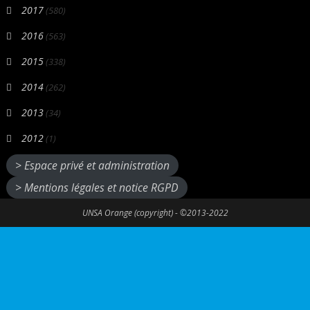
2017
(580)
2016
(563)
2015
(338)
2014
(262)
2013
(34)
2012
(1)
> Espace privé et administration
> Mentions légales et notice RGPD
UNSA Orange (copyright) - ©2013-2022