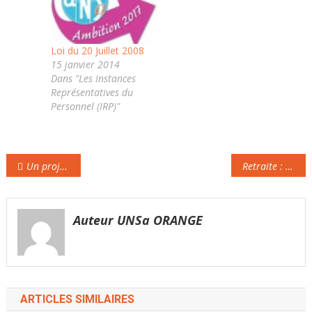
diffuser le plus
DP CE Brochure 1 CE
largement !
brochure 2
Loi du 20 Juillet 2008
15 janvier 2014
Dans "Les Instances
Représentatives du
Personnel (IRP)"
Navigation
Un projet de loi propose de taxer les robots travailleurs en Suisse
Retraite : l’exécutif invité à prendre des mesure de redressement
de
l’article
Auteur UNSa ORANGE
ARTICLES SIMILAIRES