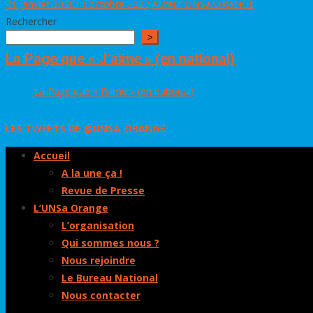
31 janvier 2020
13 octobre 2022
Auteur UNSa ORANGE
Rechercher
>
La Page que « J’aime » (en national)
La Page que « J’aime » (en national)
LES TWEETS DE @UNSA_ORANGE
Accueil
A la une ça !
Revue de Presse
L’UNSa Orange
L’organisation
Qui sommes nous ?
Nous rejoindre
Le Bureau National
Nous contacter