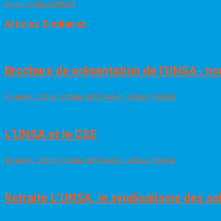
Auteur UNSa ORANGE
Articles Similaires
Brochure de présentation de l’UNSA : no
17 janvier 2014
3 octobre 2022
Auteur UNSa ORANGE
L’UNSA et le CSE
30 janvier 2018
3 octobre 2022
Auteur UNSa ORANGE
Retraite L’UNSA, le syndicalisme des so