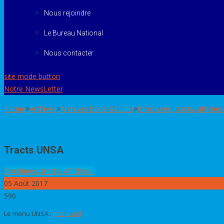
Nous rejoindre
Le Bureau National
Nous contacter
site mode button
Notre NewsLetter
Racine
>
Archives
>
Archives Boite à Outils
>
Brochures, tracts, affiches 
Tracts UNSA
Brochures, tracts, affiches ..
05
Août 2017
590
Le menu UNSA :
menu.pdf