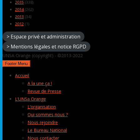
2015
(338)
2014
(262)
2013
(34)
2012
(1)
> Espace privé et administration
> Mentions légales et notice RGPD
UNSA Orange (copyright) - ©2013-2022
Footer Menu
Accueil
A la une ça !
Revue de Presse
L’UNSa Orange
L’organisation
Qui sommes nous ?
Nous rejoindre
Le Bureau National
Nous contacter