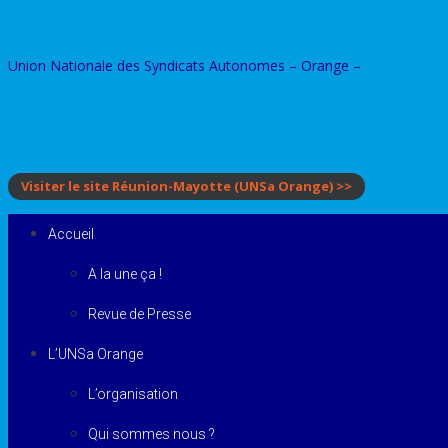
Skip
to
Union Nationale des Syndicats Autonomes – Orange –
content
Visiter le site Réunion-Mayotte
(UNSa Orange)
>>
Accueil
A la une ça !
Revue de Presse
L’UNSa Orange
L’organisation
Qui sommes nous ?