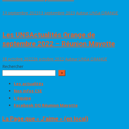
13 septembre 2023
13 septembre 2023
Auteur UNSa ORANGE
Les UNSActualités Orange de
septembre 2022 – Réunion Mayotte
18 octobre 2022
26 octobre 2022
Auteur UNSa ORANGE
Rechercher
>
Les actualités
Nos infos CSE
L’équipe
Facebook DO Réunion Mayotte
La Page que « J’aime » (en local)