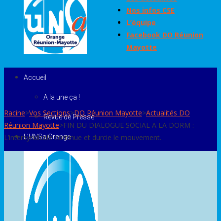
Nos infos CSE
L’équipe
Facebook DO Réunion
Mayotte
Accueil
A la une ça !
Racine
>
Vos Sections
>
DO Réunion Mayotte
>
Actualités DO
Revue de Presse
Réunion Mayotte
>
FIN DU DIALOGUE SOCIAL A LA DORM :
L’intersyndicale continue et durcie le mouvement.
L’UNSa Orange
L’organisation
Qui sommes nous ?
Nous rejoindre
Le Bureau National