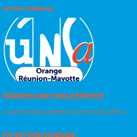
Articles Similaires
Solutions pour l’eau à Mayotte
27 septembre 2023
27 septembre 2023
Auteur UNSa ORANGE
Fin de l’intersyndicale :