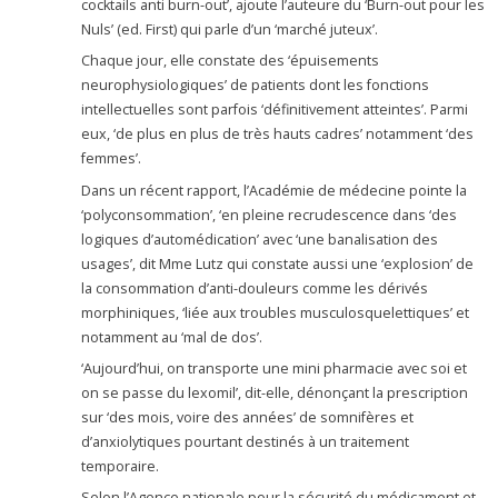
cocktails anti burn-out’, ajoute l’auteure du ‘Burn-out pour les
Nuls’ (ed. First) qui parle d’un ‘marché juteux’.
Chaque jour, elle constate des ‘épuisements
neurophysiologiques’ de patients dont les fonctions
intellectuelles sont parfois ‘définitivement atteintes’. Parmi
eux, ‘de plus en plus de très hauts cadres’ notamment ‘des
femmes’.
Dans un récent rapport, l’Académie de médecine pointe la
‘polyconsommation’, ‘en pleine recrudescence dans ‘des
logiques d’automédication’ avec ‘une banalisation des
usages’, dit Mme Lutz qui constate aussi une ‘explosion’ de
la consommation d’anti-douleurs comme les dérivés
morphiniques, ‘liée aux troubles musculosquelettiques’ et
notamment au ‘mal de dos’.
‘Aujourd’hui, on transporte une mini pharmacie avec soi et
on se passe du lexomil’, dit-elle, dénonçant la prescription
sur ‘des mois, voire des années’ de somnifères et
d’anxiolytiques pourtant destinés à un traitement
temporaire.
Selon l’Agence nationale pour la sécurité du médicament et