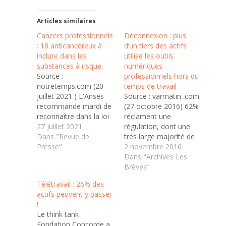
Articles similaires
Cancers professionnels
Déconnexion : plus
: 18 anticancéreux à
d’un tiers des actifs
inclure dans les
utilise les outils
substances à risque
numériques
Source :
professionnels hors du
notretemps.com (20
temps de travail
juillet 2021 ) L'Anses
Source : varmatin .com
recommande mardi de
(27 octobre 2016) 62%
reconnaître dans la loi
réclament une
le caractère
27 juillet 2021
régulation, dont une
cancérogène de
Dans "Revue de
très large majorité de
l'exposition
Presse"
cadres, selon une
2 novembre 2016
professionnelle à 18
étude publiée en début
Dans "Archives Les
médicaments de
de semaine par le
Brèves"
chimiothérapie, un
cabinet Eléas,
Télétravail : 26% des
risque qui concerne
spécialisé dans la
actifs peuvent y passer
près de 100.000
prévention des risques
!
personnes, des
psycho-sociaux. Selon
Le think tank
soignants au personnel
cette enquête réalisée
Fondation Concorde a