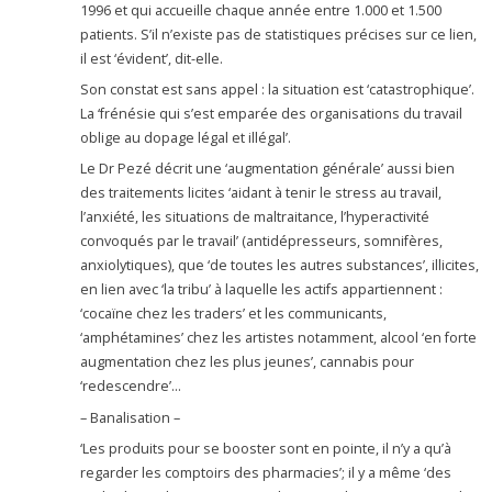
1996 et qui accueille chaque année entre 1.000 et 1.500
patients. S’il n’existe pas de statistiques précises sur ce lien,
il est ‘évident’, dit-elle.
Son constat est sans appel : la situation est ‘catastrophique’.
La ‘frénésie qui s’est emparée des organisations du travail
oblige au dopage légal et illégal’.
Le Dr Pezé décrit une ‘augmentation générale’ aussi bien
des traitements licites ‘aidant à tenir le stress au travail,
l’anxiété, les situations de maltraitance, l’hyperactivité
convoqués par le travail’ (antidépresseurs, somnifères,
anxiolytiques), que ‘de toutes les autres substances’, illicites,
en lien avec ‘la tribu’ à laquelle les actifs appartiennent :
‘cocaïne chez les traders’ et les communicants,
‘amphétamines’ chez les artistes notamment, alcool ‘en forte
augmentation chez les plus jeunes’, cannabis pour
‘redescendre’…
– Banalisation –
‘Les produits pour se booster sont en pointe, il n’y a qu’à
regarder les comptoirs des pharmacies’; il y a même ‘des