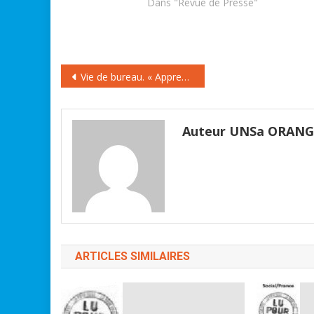
Dans "Revue de Presse"
Navigation
Vie de bureau. « Apprendre à méditer au travail, assis, debout… »
de
l’article
Auteur UNSa ORAN
ARTICLES SIMILAIRES