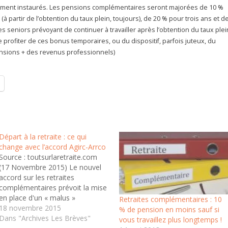
ement instaurés. Les pensions complémentaires seront majorées de 10 %
à partir de l’obtention du taux plein, toujours), de 20 % pour trois ans et d
s seniors prévoyant de continuer à travailler après l’obtention du taux plei
e profiter de ces bonus temporaires, ou du dispositif, parfois juteux, du
ensions + des revenus professionnels)
Départ à la retraite : ce qui
change avec l’accord Agirc-Arrco
Source : toutsurlaretraite.com
(17 Novembre 2015) Le nouvel
accord sur les retraites
complémentaires prévoit la mise
en place d'un « malus »
Retraites complémentaires : 10
temporaire pour les salariés nés
18 novembre 2015
% de pension en moins sauf si
à partir de 1957 qui partent à
Dans "Archives Les Brèves"
vous travaillez plus longtemps !