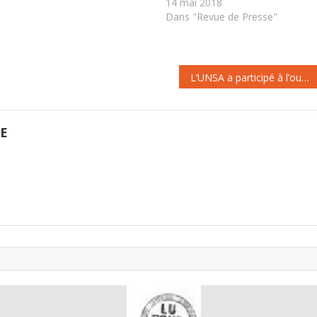
l'âge légal en disposant de tous
14 mai 2018
leurs trimestres au régime de
Dans "Revue de Presse"
base. Pour autant, ils auront…
L’UNSA a participé à l’ouverture de la 107ème Conférence internationale du Travail (CIT) à Genève
GE