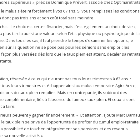
adres supérieurs », précise Dominique Prévert, associé chez Optimaretraite
e malus s’éteint forcément à vos 67 ans. Si vous remplissez les conditions
a donc pas trois ans et son coût total sera moindre.
achat : le choix est certes financier, mais c’est également un choix de vie »,
ou plus tard a aussi une valeur, selon l’état physique ou psychologique de la
ie. Dans tous les cas, il faut prendre le temps d’examiner les options, le
t bien sûr, la question ne se pose pas pour les séniors sans emploi : les
façon plus versées dès lors que le taux plein est atteint, décaler sa retrait
rtante.
ion, réservée à ceux qui n’auront pas tous leurs trimestres à 62 ans :
ir tous leurs trimestres et échapper ainsi au malus temporaire Agirc-Arrco,
itions du taux plein remplies. Mais en contrepartie, ils subiront des
complémentaire, liés à l’absence du fameux taux plein. Et ceux-ci sont
t à faire.
érieurs peuvent y gagner financièrement. « Et attention, ajoute Marc Darnaul
 le taux plein se prive de l’opportunité de profiter du cumul emploi-retraite
e la possibilité de toucher intégralement ses pensions et des revenus
 sa nouvelle activité. »