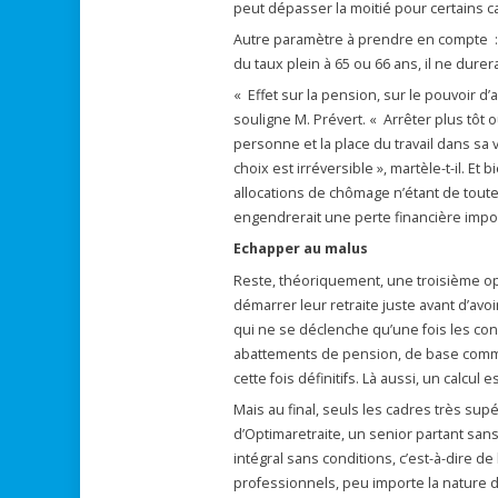
peut dépasser la moitié pour certains c
Autre paramètre à prendre en compte : l
du taux plein à 65 ou 66 ans, il ne durer
« Effet sur la pension, sur le pouvoir d’
souligne M. Prévert. « Arrêter plus tôt 
personne et la place du travail dans sa v
choix est irréversible », martèle-t-il. E
allocations de chômage n’étant de toute 
engendrerait une perte financière impo
Echapper au malus
Reste, théoriquement, une troisième opt
démarrer leur retraite juste avant d’avo
qui ne se déclenche qu’une fois les cond
abattements de pension, de base comme 
cette fois définitifs. Là aussi, un calcul es
Mais au final, seuls les cadres très sup
d’Optimaretraite, un senior partant sans
intégral sans conditions, c’est-à-dire d
professionnels, peu importe la nature de