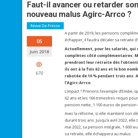
Faut-il avancer ou retarder son
nouveau malus Agirc-Arrco ?
Revue De Presse
A partir de 2019, les pensions compléme
échapper, il faudra décaler sa retraite d
05
Actuellement, pour les salariés, qui 
Juin 2018
complètes côté complémentaires. Mais
prendront leur retraite dès l’obtent
ils ont à la fois 62 ans et le bon n
670
rabotée de 10 % pendant trois ans. A
l’Agirc-Arrco.
L’impact ? Prenons l’exemple d’Emilie, qu
62 ans et les 166 trimestres requis pour
pension nette, 1 100 euros de pension 
Avec la réforme, si elle maintient son
durant trois ans. Jusqu’à avril 2022, ell
mai 2022, sa pension intégrale, 1 600 eu
sa retraite, elle échappera au malus.