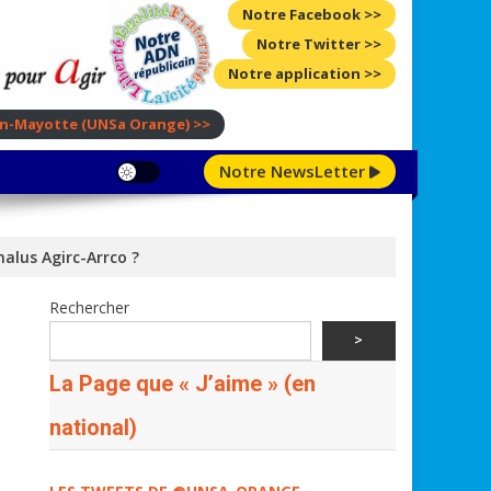
Notre Facebook >>
Notre Twitter >>
Notre application >>
ion-Mayotte
(UNSa Orange)
>>
Notre NewsLetter
alus Agirc-Arrco ?
Rechercher
>
La Page que « J’aime » (en
national)