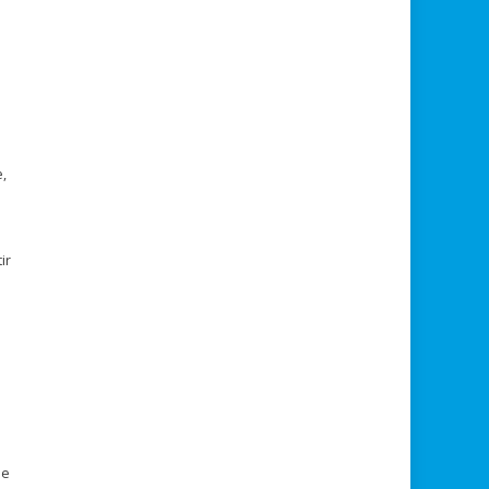
,
ir
a
le