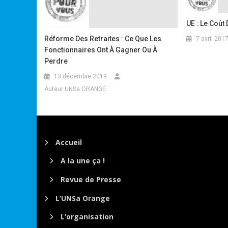
UE : Le Coût 
Réforme Des Retraites : Ce Que Les
7 avril 201
Fonctionnaires Ont À Gagner Ou À
Perdre
13 décembre 2019
Auteur UNSa ORANGE
Accueil
A la une ça !
Revue de Presse
L’UNSa Orange
L’organisation