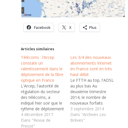
Facebook
X
Plus
Articles similaires
Télécoms : l’Arcep
Les 3/4 des nouveaux
constate un
abonnements Internet
ralentissement dans le
en France sont en très
déploiement de la fibre
haut débit
optique en France
Le FTTH au top, l'ADSL
L'Arcep, l'autorité de
au plus bas Au
régulation du secteur
deuxième trimestre
des télécoms, a
2014, le nombre de
indiqué hier soir que le
nouveaux forfaits
rythme de déploiement
ADSL n'a crû que de 45
3 septembre 2014
des réseaux fibre (FttH)
4 décembre 2017
000 abonnements. Il
Dans "Archives Les
en France a ralenti au
Dans "Revue de
s'agit du plus mauvais
Brèves"
troisième trimestre par
Presse"
résultat depuis de très