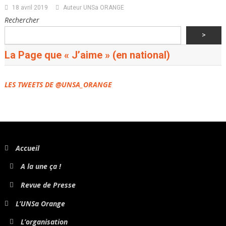
18 avril 2019
Auteur UNSa ORANGE
Rechercher
>
La Page que « J’aime » (en national)
LES TWEETS DE @UNSA_ORANGE
Accueil
A la une ça !
Revue de Presse
L’UNSa Orange
L’organisation