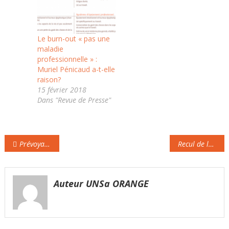
Éditions Tissot, éditeurs
de documentations
spécialisées en droit du
travail depuis plus de
Le burn-out « pas une
40 ans pour les RH et…
maladie
professionnelle » :
Muriel Pénicaud a-t-elle
raison?
15 février 2018
Dans "Revue de Presse"
Navigation
Prévoyance des fonctionnaires : Tous pour un contrat collectif
Recul de la TNT : le régulateur des télécoms s’interroge sur son avenir
de
l’article
Auteur UNSa ORANGE