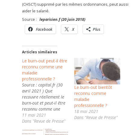
(CHSCT) supprimé par les mêmes ordonnances, peut aussi
aider le salarié.
Source :
leparisien.f (20 juin 2018)
Facebook
X
Plus
Articles similaires
Le burn-out peut-il être
reconnu comme une
maladie
professionnelle ?
Source : capital.fr (30
Le burn-out bientôt
avril 2021 ) Que
reconnu comme
recouvre réellement le
maladie
burn-out et peut-il être
professionnelle ?
reconnu comme une
18 mai 2021
maladie professionnelle
11 mai 2021
Dans "Revue de Presse"
? Décryptage de
Dans "Revue de Presse"
Margaux Berbey, juriste
en droit social pour les