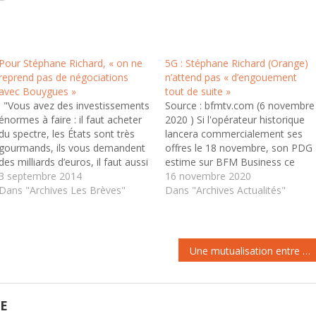
Pour Stéphane Richard, « on ne
5G : Stéphane Richard (Orange)
reprend pas de négociations
n’attend pas « d’engouement
avec Bouygues »
tout de suite »
: "Vous avez des investissements
Source : bfmtv.com (6 novembre
énormes à faire : il faut acheter
2020 ) Si l'opérateur historique
du spectre, les États sont très
lancera commercialement ses
gourmands, ils vous demandent
offres le 18 novembre, son PDG
des milliards d’euros, il faut aussi
estime sur BFM Business ce
déployer des réseaux. Il faut
3 septembre 2014
vendredi que le décollage aura
16 novembre 2020
entretenir un réseau et conserver
Dans "Archives Les Brèves"
lieu dans la seconde moitié de
Dans "Archives Actualités"
une capacité de distribution sur
l'année prochaine, quand la
l’ensemble du territoire." Pour lui,
couverture sera plus importante.
les opérateurs…
C'est le 18 novembre prochain
que les…
Une mutualisation entre Orange et Bouygues Téléphone est toujours possible
GE