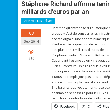
Stéphane Richard affirme teni
milliards d’euros par an
Archives Les Brèves
En temps qu’entreprise du numérique et a
08
groupe « c’est de construire les infrast
société digitale, une société numérique 
Sep 2014
Vient ensuite la question de l’emploi. P
peu plus de six milliards d’euros de pou
téléphonie mobile. Stéphane Richard « 
510
Cependant il estime qu’on « ne peut p
Bien au contraire Orange réduit la voilu
historique a mis en place un autre systè
« Nous ne remplaçons pas tous les départ
encore moins de plan social et ce sont
Si la balance des recrutements face aux 
néanmoins nécessaire pour le PDG d’Or
réduction de notre base de coûts parce q
Facebook
X
Plus