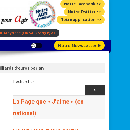
Notre Facebook >>
Notre Twitter >>
Notre application >>
ion-Mayotte
(UNSa Orange)
>>
Notre NewsLetter
lliards d’euros par an
Rechercher
>
La Page que « J’aime » (en
national)