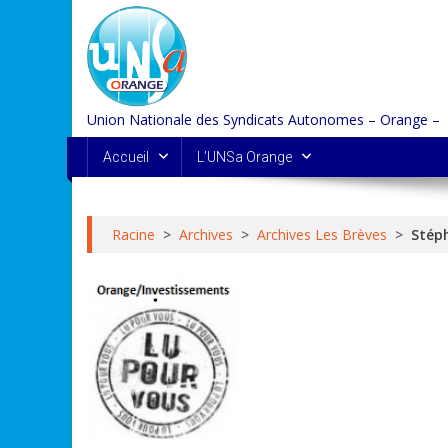
Skip
to
content
Union Nationale des Syndicats Autonomes – Orange –
Accueil
L’UNSa Orange
Racine
>
Archives
>
Archives Les Brèves
>
Stéph