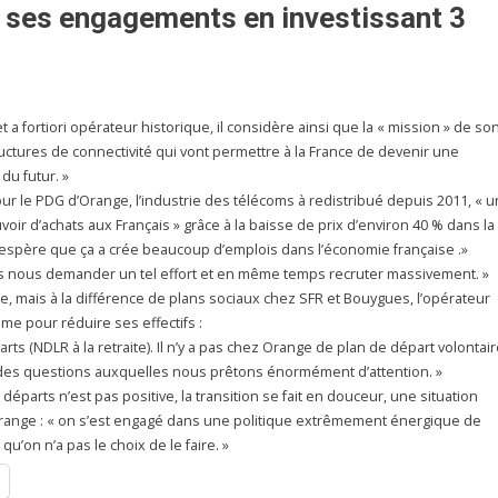
r ses engagements en investissant 3
 fortiori opérateur historique, il considère ainsi que la « mission » de so
ructures de connectivité qui vont permettre à la France de devenir une
du futur. »
our le PDG d’Orange, l’industrie des télécoms à redistribué depuis 2011, « u
voir d’achats aux Français » grâce à la baisse de prix d’environ 40 % dans la
espère que ça a crée beaucoup d’emplois dans l’économie française .»
as nous demander un tel effort et en même temps recruter massivement. »
re, mais à la différence de plans sociaux chez SFR et Bouygues, l’opérateur
me pour réduire ses effectifs :
s (NDLR à la retraite). Il n’y a pas chez Orange de plan de départ volontair
 des questions auxquelles nous prêtons énormément d’attention. »
départs n’est pas positive, la transition se fait en douceur, une situation
ange : « on s’est engagé dans une politique extrêmement énergique de
u’on n’a pas le choix de le faire. »