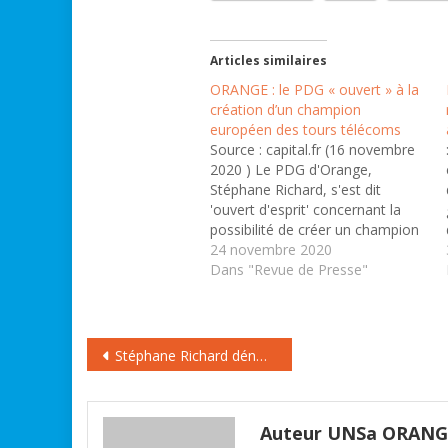
Articles similaires
ORANGE : le PDG « ouvert » à la
création d’un champion
européen des tours télécoms
Source : capital.fr (16 novembre
2020 ) Le PDG d'Orange,
Stéphane Richard, s'est dit
'ouvert d'esprit' concernant la
possibilité de créer un champion
européen des tours de
24 novembre 2020
télécommunication, rapporte ce
Dans "Revue de Presse"
matin le Financial Times. Le
rapprochement de cette activité
avec celle d'un ou plusieurs
Navigation
concurrents permettrait à
Stéphane Richard dénonce les pratiques de Google, Apple, Facebook, Amazon et la « naïveté » de la Commission Européenne
l'opérateur français de…
de
l’article
Auteur UNSa ORAN