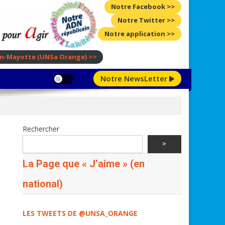
Notre Facebook >>
Notre Twitter >>
Notre application >>
ion-Mayotte
(UNSa Orange)
>>
Notre NewsLetter
Rechercher
>
La Page que « J’aime » (en
national)
LES TWEETS DE @UNSA_ORANGE