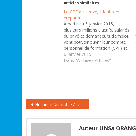
Articles similaires
Le CPF est arrivé, il faut s’en
emparer !
À partir du 5 janvier 2015,
plusieurs millions d’actifs, salariés
du privé et demandeurs d’emploi,
vont pouvoir ouvrir leur compte
personnel de formation (CPF) et
y inscrire leurs crédits d’heures
6 janvier 2015
du DIF
Dans "Archives Articles"
(www.moncompteformation.gouv.fr)
Ils pourront aussi, à cette
occasion, prendre connaissance
de la liste de formations éligibles
les concernant. Le…
Navigation
Hollande favorable à un rapprochement entre le CSA et l’ARCEP
de
l’article
Auteur UNSa ORAN