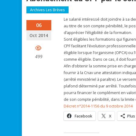
Archives Les Brèves
Le salarié intéressé doit joindre à sa
06
au titre de son compte pénibilité, le po
d’apprécier l’éligibilité de la formation.
Oct 2014
Sont éligibles les formations qui figuren
CPF facilitant l’évolution professionnel
éligible lorsque l’organisme (OPCA) ou 
499
comme éligible. Dans ce cas, il doit fourn
Afin d’obtenir la somme prise en charge 
fournir à la Cnav une attestation indiqua
(arrêté ministériel à paraître). Le verse
plafond déterminé par arrêté. Toutefois,
pourra financer le complément en valor
de son compte pénibilité, dans la limite
Décret n°2014-1156 du 9 octobre 2014
Facebook
X
Plus