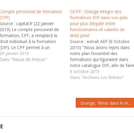
Compte personnel de formation
OCPF : Orange intègre des
(CPF)
formations DIF dans son plan
Source : capital.fr (22 janvier
pour plus d’équité entre
2019) Le compte personnel de
fonctionnaires et salariés de
formation, CPF, a remplacé le
droit privé
droit individuel à la formation
Source : extrait AEF (6 Octobre
(DIF). Le CPF permet à un
2015) "Nous avons repris dans
salarié, tout au long de sa vie
29 janvier 2019
notre plan l’essentiel des
active, de suivre une formation
Dans "Revue de Presse"
formations qui figuraient dans
.
qualifiante. Les modalités de son
notre catalogue DIF, afin de fair
utilisation, de son alimentation,
converger l’offre accessible aux
6 octobre 2015
de ses abondements,…
salariés sous statut privé et celle
Dans "Archives Les Brèves"
proposée aux fonctionnaires",
indique à l’AEF Christine Petit,
directrice des services partagés
France d’Orange. Il…
Orange, 7ème dans le monde
GE