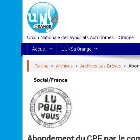
Skip
to
content
Union Nationale des Syndicats Autonomes – Orange –
Accueil
L’UNSa Orange
Racine
>
Archives
>
Archives Les Brèves
>
Abon
Abondement du CPF par le comp