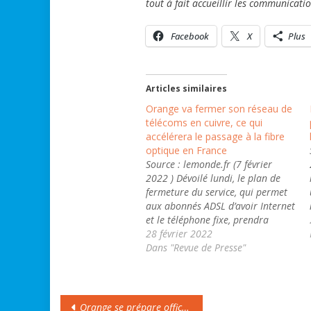
tout à fait accueillir les communicati
Facebook
X
Plus
Articles similaires
Orange va fermer son réseau de
télécoms en cuivre, ce qui
accélérera le passage à la fibre
optique en France
Source : lemonde.fr (7 février
2022 ) Dévoilé lundi, le plan de
fermeture du service, qui permet
aux abonnés ADSL d’avoir Internet
et le téléphone fixe, prendra
plusieurs années. Il promet des
28 février 2022
tensions entre opérateurs. Un
Dans "Revue de Presse"
technicien d’un fournisseur d’accès
à Internet installe la fibre optique
dans une maison privée…
Navigation
Orange se prépare officiellement à une cession partielle de ses réseaux fibre et mobile en “en gardant le contrôle”