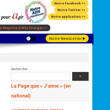
Notre Facebook >>
Notre Twitter >>
Notre application >>
ion-Mayotte
(UNSa Orange)
>>
Notre NewsLetter
Rechercher
>
La Page que « J’aime » (en
national)