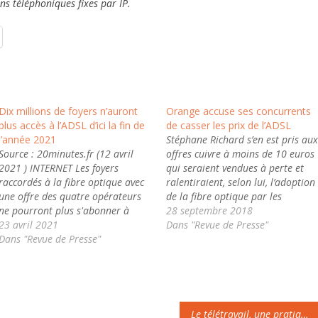
ons téléphoniques fixes par IP.
Dix millions de foyers n’auront
Orange accuse ses concurrents
plus accès à l’ADSL d’ici la fin de
de casser les prix de l’ADSL
l’année 2021
Stéphane Richard s’en est pris au
Source : 20minutes.fr (12 avril
offres cuivre à moins de 10 euros
2021 ) INTERNET Les foyers
qui seraient vendues à perte et
raccordés à la fibre optique avec
ralentiraient, selon lui, l’adoption
une offre des quatre opérateurs
de la fibre optique par les
ne pourront plus s'abonner à
Français. On a l’habitude
28 septembre 2018
l'ADSL Dix millions de foyers
23 avril 2021
d’entendre le patron d’Orange
Dans "Revue de Presse"
n'auront plus accès à la
Dans "Revue de Presse"
pester contre la guerre des prix à
technologie ADSL en France d'ici
laquelle se livrent les opérateurs
la fin de l'année. C'est l'ambition
français.…
affichée par Orange, a…
Le télétravail, une pratique encore peu répandue