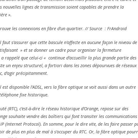
es nouvelles lignes de transmission soient capables de prendre la
ière ».
rouve les connexions en fibre d’un quartier. // Source : FrAndroid
 il faut s’assurer que cette bascule n’affecte en aucune façon le niveau de
atisfaisant » et se donner un cadre pour organiser la fermeture
 a rappelé que celui-ci « continue d’accueillir la plus grande partie des
este un enjeu structurel, a fortiori dans les zones dépourvues de réseaux
c, d’agir précipitamment.
 est disponible l’ADSL, vers la fibre optique se voit aussi dans un autre
téléphone fixe historique.
té (RTC), c’est-à-dire le réseau historique d’Orange, repose sur des
Orange souhaite vendre des boîtiers qui font transiter les communications
P (Internet Protocol). En somme, pour le dire vite, de les faire passer p
ir de plus en plus de mal à s’occuper du RTC. Or, la fibre optique pour