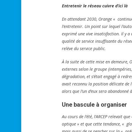
Entretenir le réseau cuivre d’ici là
En attendant 2030, Orange « continuer
l’entretenir. Un point sur lequel l’aut
exprimé une vive insatisfaction. Il y 
qualité de service insuffisante du rése
relève du service public.
À la suite de cette mise en demeure, O
externes selon le groupe (intempéries, 
dégradation, et s’était engagé à redres
avait reconnu la position délicate de l
alors que l’un d’eux sera abandonné à
Une bascule à organiser
Au cours de l’été, l’ARCEP relevait que
optique » et que cette tendance, « gl
mais aussi de se pencher sur la « pré