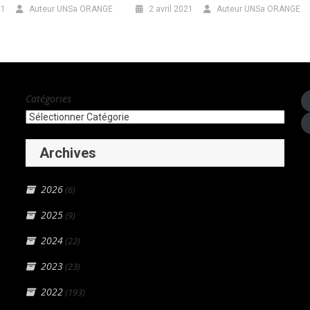
21
Auteur UNSa ORANGE
2 avril 2021
Auteur UNSa ORANGE
Catégories
Archives
2026
(6)
2025
(9)
2024
(22)
2023
(23)
2022
(193)