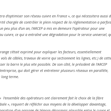
a d’optimiser son réseau cuivre en France », ce qui nécessitera aussi 
orité chargée de contrôler le plein respect de la règlementation a parfoi
a un peu plus d’un an, l’ARCEP a mis en demeure l’opérateur pour une
au cuivre, ce qui a entraîné une dégradation pour le service universel, q
range s’était exprimé pour expliquer les facteurs, essentiellement
vols de câbles, travaux de voirie qui sectionnent les lignes, etc.) de cett
ser la barre le plus vite possible. De son côté, le président de l’ARCEP
’entreprise, qui doit gérer et entretenir plusieurs réseaux en parallèle,
 long terme.
 « l’ensemble des opérateurs ont clairement fait le choix de la fibre
obale », requiert de réfléchir aux moyens de la développer davantage,
paration d’un passage de témoin désormais plausible entre le cuivre et