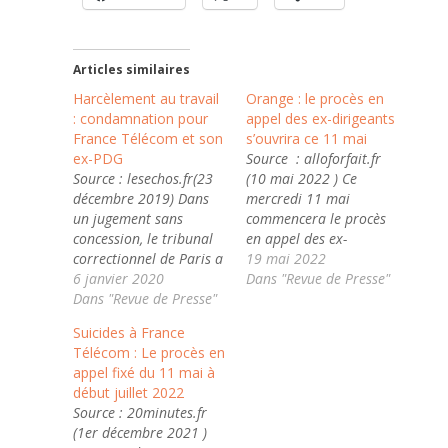
Articles similaires
Harcèlement au travail
Orange : le procès en
: condamnation pour
appel des ex-dirigeants
France Télécom et son
s’ouvrira ce 11 mai
ex-PDG
Source : alloforfait.fr
Source : lesechos.fr(23
(10 mai 2022 ) Ce
décembre 2019) Dans
mercredi 11 mai
un jugement sans
commencera le procès
concession, le tribunal
en appel des ex-
correctionnel de Paris a
dirigeants d’Orange, qui
19 mai 2022
reconnu, vendredi
6 janvier 2020
se nommait encore
Dans "Revue de Presse"
20 décembre, un
Dans "Revue de Presse"
France Télécom à
harcèlement moral «
l’époque. Le procès
Suicides à France
institutionnel » du haut
devrait durer jusqu’au
Télécom : Le procès en
management sur
mois de juillet. En
appel fixé du 11 mai à
l'ensemble des
décembre 2019, Orange
début juillet 2022
personnels de France
et les ex-dirigeants de
Source : 20minutes.fr
Télécom à l'origine
l’opérateur ont été
(1er décembre 2021 )
d'une vague de suicides
condamnés pour