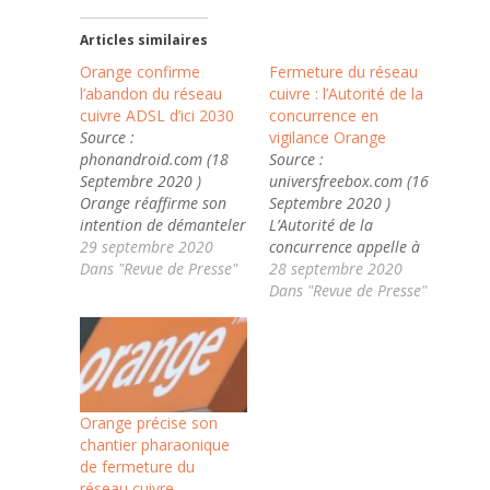
Articles similaires
Orange confirme
Fermeture du réseau
l’abandon du réseau
cuivre : l’Autorité de la
cuivre ADSL d’ici 2030
concurrence en
Source :
vigilance Orange
phonandroid.com (18
Source :
Septembre 2020 )
universfreebox.com (16
Orange réaffirme son
Septembre 2020 )
intention de démanteler
L’Autorité de la
le réseau cuivre ADSL de
29 septembre 2020
concurrence appelle à
France. D'ici 2030,
Dans "Revue de Presse"
la vigilance sur le
28 septembre 2020
l'opérateur historique
basculement du réseau
Dans "Revue de Presse"
ambitionne de
cuivre vers la fibre d’ici
démonter l'entièreté de
2030. Dans le même
cette infrastructure
temps, elle approuve la
vieillissante, dont les
fermeture rapide du
coûts de maintenance
vieux réseau d’Orange
sont appelés à
dans les zones fibrées
Orange précise son
augmenter. Orange a
où sont présents les
chantier pharaonique
déjà réalisé plusieurs
quatre telcos. La…
de fermeture du
tests afin de dessiner
réseau cuivre