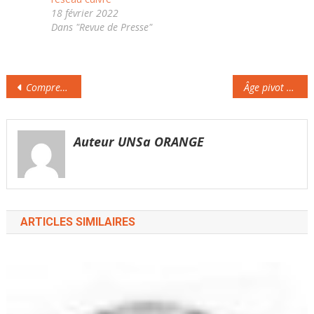
les…
18 février 2022
Dans "Revue de Presse"
Navigation
Comprendre les enjeux de la réforme des retraites (15)
Âge pivot : sortie de crise ?
de
l’article
Auteur UNSa ORANGE
ARTICLES SIMILAIRES