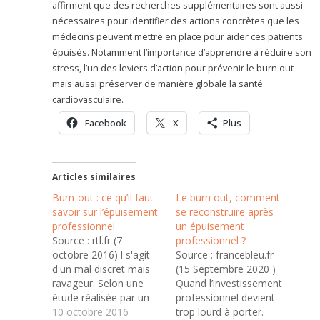
affirment que des recherches supplémentaires sont aussi
nécessaires pour identifier des actions concrètes que les
médecins peuvent mettre en place pour aider ces patients
épuisés. Notamment l’importance d’apprendre à réduire son
stress, l’un des leviers d’action pour prévenir le burn out
mais aussi préserver de manière globale la santé
cardiovasculaire.
Facebook
X
Plus
Articles similaires
Burn-out : ce qu’il faut
Le burn out, comment
savoir sur l’épuisement
se reconstruire après
professionnel
un épuisement
Source : rtl.fr (7
professionnel ?
octobre 2016) l s'agit
Source : francebleu.fr
d'un mal discret mais
(15 Septembre 2020 )
ravageur. Selon une
Quand l’investissement
étude réalisée par un
professionnel devient
cabinet spécialisé en
10 octobre 2016
trop lourd à porter.