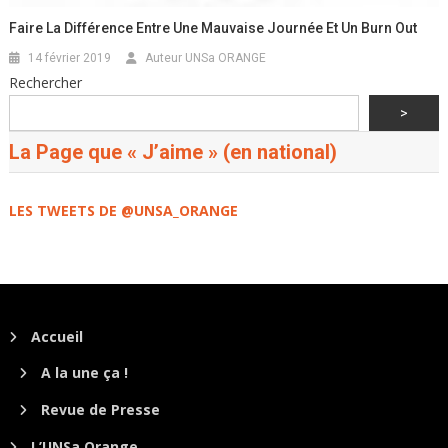
Faire La Différence Entre Une Mauvaise Journée Et Un Burn Out
14 février 2019
Auteur UNSa ORANGE
Rechercher
>
La Page que « J’aime » (en national)
LES TWEETS DE @UNSA_ORANGE
Accueil
A la une ça !
Revue de Presse
L’UNSa Orange