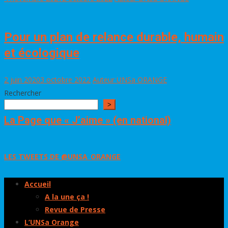
Pour un plan de relance durable, humain
et écologique
2 juin 2020
3 octobre 2022
Auteur UNSa ORANGE
Rechercher
>
La Page que « J’aime » (en national)
LES TWEETS DE @UNSA_ORANGE
Accueil
A la une ça !
Revue de Presse
L’UNSa Orange