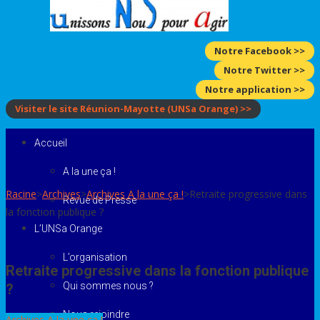
Notre Facebook >>
Notre Twitter >>
Notre application >>
Visiter le site Réunion-Mayotte
(UNSa Orange)
>>
Accueil
A la une ça !
Racine
>
Archives
>
Archives A la une ça !
>
Retraite progressive dans
Revue de Presse
la fonction publique ?
L’UNSa Orange
L’organisation
Retraite progressive dans la fonction publique
Qui sommes nous ?
?
Nous rejoindre
Archives A la une ça !