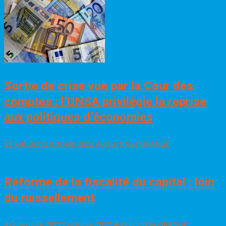
Sortie de crise vue par la Cour des
comptes : l’UNSA privilégie la reprise
aux politiques d’économies
22 juin 2021
2 octobre 2022
Auteur UNSa ORANGE
Réforme de la fiscalité du capital : loin
du ruissellement
4 novembre 2021
2 octobre 2022
Auteur UNSa ORANGE