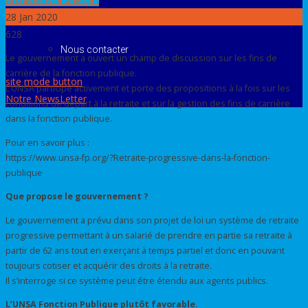
28
Jan 2020
Le Bureau National
628
Nous contacter
Le gouvernement a ouvert un champ de discussion sur les fins de
carrière de la fonction publique.
site mode button
L’UNSA participe activement et porte des propositions à la fois sur les
Notre NewsLetter
conditions de départ à la retraite et sur la gestion des fins de carrière
dans la fonction publique.
Pour en savoir plus :
https://www.unsa-fp.org/?Retraite-progressive-dans-la-fonction-
publique
Que propose le gouvernement ?
Le gouvernement a prévu dans son projet de loi un système de retraite
progressive permettant à un salarié de prendre en partie sa retraite à
partir de 62 ans tout en exerçant à temps partiel et donc en pouvant
toujours cotiser et acquérir des droits à la retraite.
Il s’interroge si ce système peut être étendu aux agents publics.
L’UNSA Fonction Publique plutôt favorable.