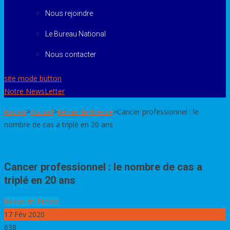
Nous rejoindre
Le Bureau National
Nous contacter
site mode button
Notre NewsLetter
Racine
>
Accueil
>
Revue de Presse
>
Cancer professionnel : le
nombre de cas a triplé en 20 ans
Cancer professionnel : le nombre de cas a
triplé en 20 ans
Revue de Presse
17
Fév 2020
638