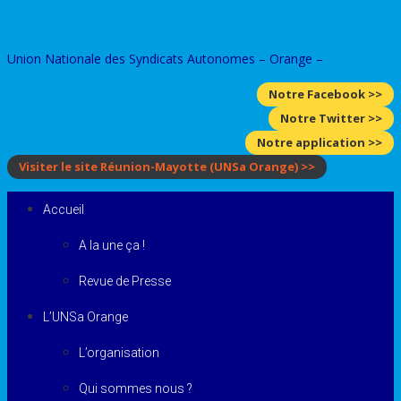
Skip
to
Union Nationale des Syndicats Autonomes – Orange –
content
Notre Facebook >>
Notre Twitter >>
Notre application >>
Visiter le site Réunion-Mayotte
(UNSa Orange)
>>
Accueil
A la une ça !
Revue de Presse
L’UNSa Orange
L’organisation
Qui sommes nous ?