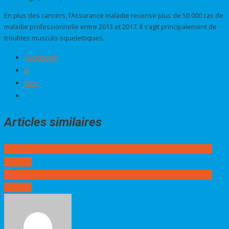
En plus des cancers, l’Assurance maladie recense plus de 50 000 cas de
maladie professionnelle entre 2013 et 2017. Il s’agit principalement de
troubles musculo-squelettiques.
Facebook
X
Plus
Articles similaires
Navigation
L’Unsa réclame une nouvelle étude d’impact sur la réforme des
de
retraites
l’article
L’Unsa réclame une nouvelle étude d’impact sur la réforme des
retraites