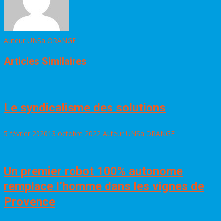
Auteur UNSa ORANGE
Articles Similaires
Le syndicalisme des solutions
5 février 2020
13 octobre 2022
Auteur UNSa ORANGE
Un premier robot 100% autonome
remplace l’homme dans les vignes de
Provence