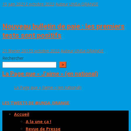
15 juin 2021
2 octobre 2022
Auteur UNSa ORANGE
Nouveau bulletin de paie : les premiers
tests sont positifs
21 février 2017
3 octobre 2022
Auteur UNSa ORANGE
Rechercher
>
La Page que « J’aime » (en national)
La Page que « J’aime » (en national)
LES TWEETS DE @UNSA_ORANGE
Accueil
A la une ça !
Revue de Presse