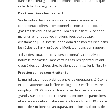
dans un secteur globalement moins conflictuel, tandis que
celle de la fibre augmente.
Des tranchées chez le client
Sur le mobile, les contrats sont la première source de
contentieux : offres promotionnelles non tenues, options
gratuites devenues payantes… Mais sur la fibre, « ce sont
majoritairement des réclamations liées aux travaux
d’installation […] à l’intérieur des domiciles non réalisés dans
les règles de l’art », précise le Médiateur dans son rapport.
« Il y a des situations cocasses, reconnaît Valérie Alvarez, la
nouvelle médiatrice. Dans certains cas, les opérateurs ont
creusé des tranchées chez le client pour installer la fibre ! »
Pression sur les sous-traitants
La multiplication des bisbilles entre les opérateurs télécoms
et leurs abonnés sur la fibre est logique. Ces fils de verre
remplaçant l’ADSL sont en train de se déployer à vitesse
grand V sur le territoire. En France, 7 millions de particuliers
et entreprises étaient abonnés à la fibre à la fin 2019, contre
moins de 5 millions un an auparavant, selon les chiffres de