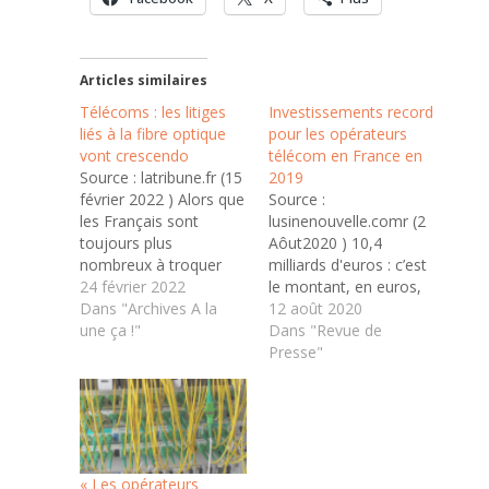
Articles similaires
Télécoms : les litiges
Investissements record
liés à la fibre optique
pour les opérateurs
vont crescendo
télécom en France en
Source : latribune.fr (15
2019
février 2022 ) Alors que
Source :
les Français sont
lusinenouvelle.comr (2
toujours plus
Aôut2020 ) 10,4
nombreux à troquer
milliards d'euros : c’est
leur connexion ADSL
24 février 2022
le montant, en euros,
pour un accès à la
Dans "Archives A la
des investissements
12 août 2020
fibre, bien plus rapide,
une ça !"
réalisés par les
Dans "Revue de
beaucoup doivent
opérateurs télécoms
Presse"
composer avec des
en France en 2019,
problèmes
selon l’observatoire
d’inéligibilité, de
annuel des télécoms
raccordements mal
de l’Autorité de
effectués ou des
régulation des
malfaçons. C’est ce
communications
« Les opérateurs