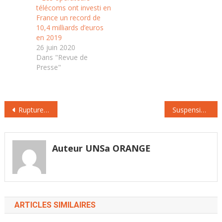
que constate la
électroniques et des
télécoms ont investi en
Médiation des…
postes (Arcep). Un
France un record de
record historique, alors
10,4 milliards d’euros
que les revenus des…
en 2019
26 juin 2020
Dans "Revue de
Presse"
Navigation
Rupture conventionnelle : les fonctionnaires la plébiscitent
Suspension du Jour de Carence, enfin !
de
l’article
Auteur UNSa ORANGE
ARTICLES SIMILAIRES