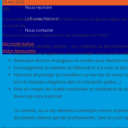
29
Avr 2020
Nous rejoindre
489
Le Bureau National
À l’Assemblée nationale, le Premier Ministre a livré les grandes lignes 
co-construire.
Nous contacter
Plusieurs propositions répondent à des demandes de l’UNSA :
site mode button
Priorité à la sécurité sanitaire : les conditions du déconfine
Notre NewsLetter
Mise en œuvre progressive avec des étapes et des points inte
Réalisation de tests virologiques en nombre pour identifier les 
Encouragement au maintien du télétravail et à la mise en place
Nécessité de protéger les travailleurs sur leur lieu de trava
port du masques obligatoire dans les transports publics…)
Prise en compte des réalités territoriales et mobilisation du di
Beaucoup reste à préciser
Ce contexte, au vu des éléments scientifiques encore incertai
des parents d’élèves que des professionnels. Dans les jours q