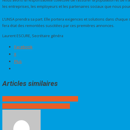
Nous avons la responsabilité collective de rassurer la population et de fra
les entreprises, les employeurs et les partenaires sociaux que nous pour
L’UNSA prendra sa part. Elle portera exigences et solutions dans chaque sec
fera état des remontées suscitées par ces premières annonces.
Laurent ESCURE, Secrétaire généra
Facebook
X
Plus
Articles similaires
Navigation
Le logement à l’épreuve du confinement
de
Après la crise, un monde à repenser
l’article