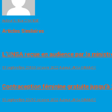
Auteur UNSa ORANGE
Articles Similaires
L’UNSA reçue en audience par la ministre
13 septembre 2016
3 octobre 2022
Auteur UNSa ORANGE
Contraception féminine gratuite jusqu’à 2
15 septembre 2021
2 octobre 2022
Auteur UNSa ORANGE