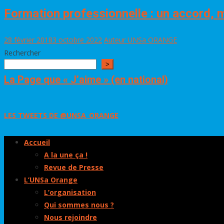
Formation professionnelle : un accord, m
28 février 2018
3 octobre 2022
Auteur UNSa ORANGE
Rechercher
>
La Page que « J’aime » (en national)
LES TWEETS DE @UNSA_ORANGE
Accueil
A la une ça !
Revue de Presse
L’UNSa Orange
L’organisation
Qui sommes nous ?
Nous rejoindre