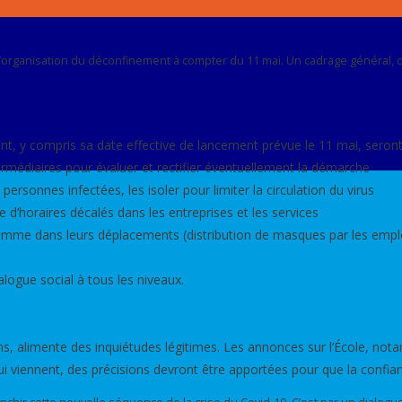
de l’organisation du déconfinement à compter du 11 mai. Un cadrage général
ment, y compris sa date effective de lancement prévue le 11 mai, seron
rmédiaires pour évaluer et rectifier éventuellement la démarche
personnes infectées, les isoler pour limiter la circulation du virus
 d’horaires décalés dans les entreprises et les services
il comme dans leurs déplacements (distribution de masques par les empl
alogue social à tous les niveaux.
ns, alimente des inquiétudes légitimes. Les annonces sur l’École, not
ui viennent, des précisions devront être apportées pour que la confia