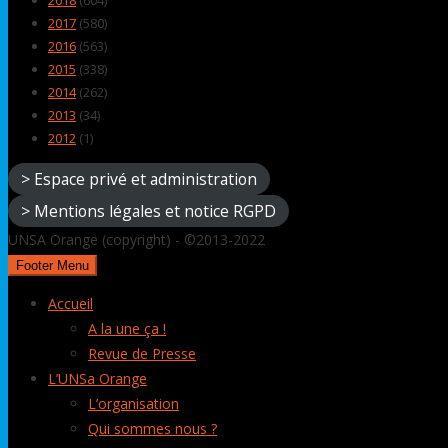
2018
(604)
2017
(580)
2016
(563)
2015
(338)
2014
(262)
2013
(34)
2012
(1)
> Espace privé et administration
> Mentions légales et notice RGPD
UNSA Orange (copyright) - ©2013-2022
Footer Menu
Accueil
A la une ça !
Revue de Presse
L’UNSa Orange
L’organisation
Qui sommes nous ?