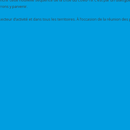
nchir cette nouvelle séquence de la crise du Covid-19. C’est par un dialogue 
rons y parvenir.
teur d’activité et dans tous les territoires. À l’occasion de la réunion des 