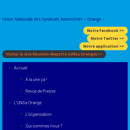
Skip
to
Union Nationale des Syndicats Autonomes – Orange –
content
Notre Facebook >>
Notre Twitter >>
Notre application >>
Visiter le site Réunion-Mayotte
(UNSa Orange)
>>
Accueil
A la une ça !
Revue de Presse
L’UNSa Orange
L’organisation
Qui sommes nous ?