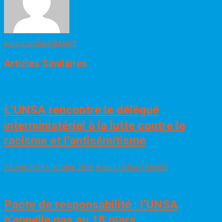
Auteur UNSa ORANGE
Articles Similaires
L’UNSA rencontre le délégué
interministériel à la lutte contre le
racisme et l’antisémitisme
22 avril 2014
3 octobre 2022
Auteur UNSa ORANGE
Pacte de responsabilité : l’UNSA
n’appelle pas au 18 mars