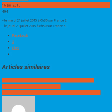
16
Juil 2015
494
– le mardi 21 juillet 2015 à 0h30 sur France 2
– le jeudi 23 juillet 2015 à 8h50 sur France 5
Facebook
X
Plus
Articles similaires
Navigation
Indemnités de licenciement plafonnées : « C’est la fin des
de
prud’hommes et du droit du travail »
l’article
La loi Macron a été adoptée le 10 juillet : premières analyses