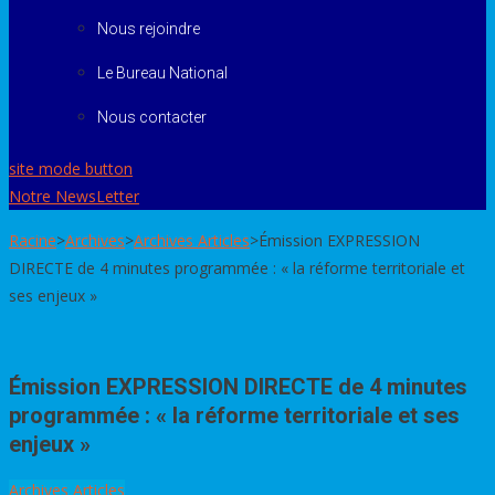
Nous rejoindre
Le Bureau National
Nous contacter
site mode button
Notre NewsLetter
Racine
>
Archives
>
Archives Articles
>
Émission EXPRESSION
DIRECTE de 4 minutes programmée : « la réforme territoriale et
ses enjeux »
Émission EXPRESSION DIRECTE de 4 minutes
programmée : « la réforme territoriale et ses
enjeux »
Archives Articles