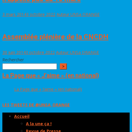
3 mars 2014
3 octobre 2022
Auteur UNSa ORANGE
Assemblée plénière de la CNCDH
30 juin 2014
3 octobre 2022
Auteur UNSa ORANGE
Rechercher
>
La Page que « J’aime » (en national)
La Page que « J’aime » (en national)
LES TWEETS DE @UNSA_ORANGE
Accueil
A la une ça !
Revue de Presse