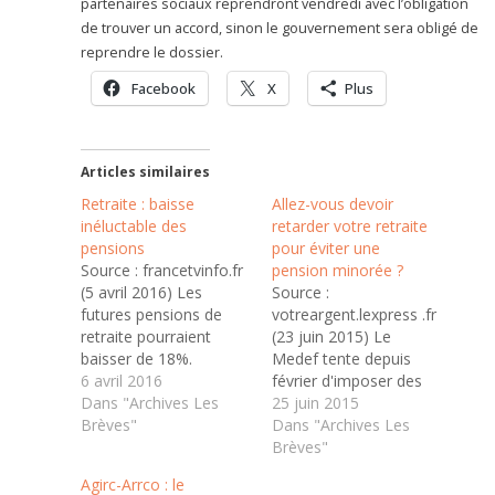
partenaires sociaux reprendront vendredi avec l’obligation
de trouver un accord, sinon le gouvernement sera obligé de
reprendre le dossier.
Facebook
X
Plus
Articles similaires
Retraite : baisse
Allez-vous devoir
inéluctable des
retarder votre retraite
pensions
pour éviter une
Source : francetvinfo.fr
pension minorée ?
(5 avril 2016) Les
Source :
futures pensions de
votreargent.lexpress .fr
retraite pourraient
(23 juin 2015) Le
baisser de 18%.
Medef tente depuis
Conséquence de
6 avril 2016
février d'imposer des
l'accord trouvé en
Dans "Archives Les
abattements
25 juin 2015
octobre pour sauver de
Brèves"
temporaires sur les
Dans "Archives Les
la faillite les régimes de
complémentaires des
Brèves"
retraite
salariés qui partiraient
Agirc-Arrco : le
complémentaire des
à la retraite dès 62 ans.