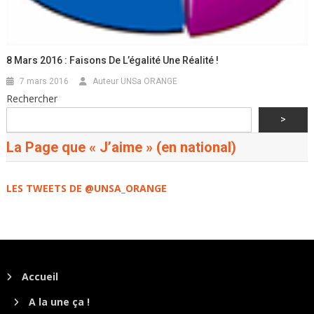
8 Mars 2016 : Faisons De L’égalité Une Réalité !
7 mars 2016
Auteur UNSa ORANGE
Rechercher
>
La Page que « J’aime » (en national)
LES TWEETS DE @UNSA_ORANGE
Accueil
A la une ça !