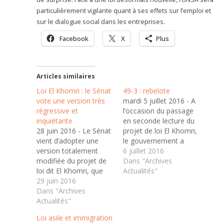
particulièrement vigilante quant à ses effets sur l’emploi et
sur le dialogue social dans les entreprises.
Facebook
X
Plus
Articles similaires
Loi El Khomri : le Sénat
49-3 : rebelote
vote une version très
mardi 5 juillet 2016 - A
régressive et
l’occasion du passage
inquiétante
en seconde lecture du
28 juin 2016 - Le Sénat
projet de loi El Khomri,
vient d’adopter une
le gouvernement a
version totalement
décidé d’engager à
6 juillet 2016
modifiée du projet de
nouveau sa
Dans "Archives
loi dit El Khomri, que
responsabilité devant
Actualités"
l’UNSA a analysée au
29 juin 2016
l’Assemblée nationale,
regard de ses mandats
Dans "Archives
en application de
syndicaux. La liste, non
Actualités"
l’article 49-3 de la
exhaustive, des
constitution. L’UNSA le
Loi asile et immigration
mesures négatives
déplore vivement car,