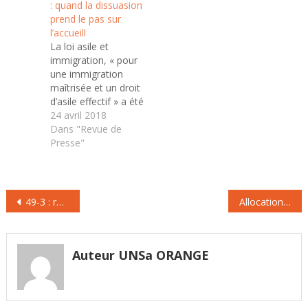
: quand la dissuasion
pour les droits des
ce processus
prend le pas sur
salariés et des jeunes
interrompant le débat
l’accueill
introduite par la
parlementaire, il…
La loi asile et
majorité sénatoriale
immigration, « pour
est…
une immigration
maîtrisée et un droit
d’asile effectif » a été
adoptée en première
24 avril 2018
lecture par l’Assemblée
Dans "Revue de
nationale dimanche 22
Presse"
avril. L’UNSA tient à
rappeler que la
précédente loi en
Navigation
matière d’immigration
49-3 : rebelote
Allocation rentrée scolaire 2016 : Date versement et montants
date de 2016, et
de
qu’aucun bilan effectif
l’article
n’en a encore été…
Auteur UNSa ORANGE