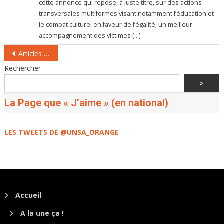
cette annonce qui repose, à juste titre, sur des actions
transversales multiformes visant notamment l’éducation et
le combat culturel en faveur de l’égalité, un meilleur
accompagnement des victimes […]
Navigation
Articles plus anciens
des
Rechercher
articles
>
La Page que « J’aime » (en national)
LES TWEETS DE @UNSA_ORANGE
Accueil
A la une ça !