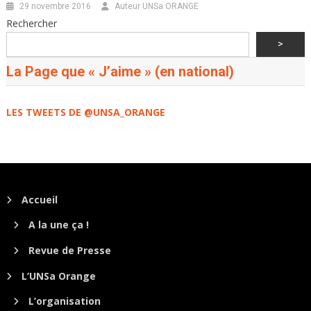
29 novembre 2016
Auteur UNSa ORANGE
Rechercher
>
La Page que « J’aime » (en national)
LES TWEETS DE @UNSA_ORANGE
Accueil
A la une ça !
Revue de Presse
L’UNSa Orange
L’organisation