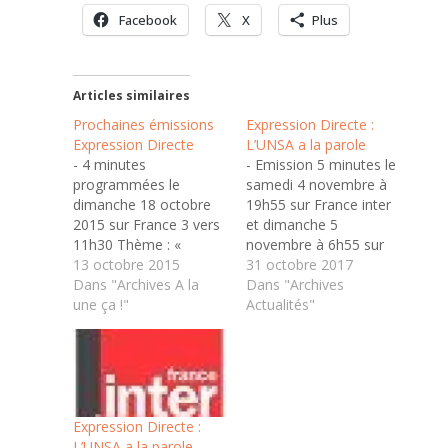
Facebook
X
Plus
Articles similaires
Prochaines émissions
Expression Directe :
Expression Directe
L’UNSA a la parole
- 4 minutes
- Emission 5 minutes le
programmées le
samedi 4 novembre à
dimanche 18 octobre
19h55 sur France inter
2015 sur France 3 vers
et dimanche 5
11h30 Thème : «
novembre à 6h55 sur
L’UNSA, la marque
13 octobre 2015
France Bleu : Luc
31 octobre 2017
autonome qui plaît aux
Dans "Archives A la
Bérille commentera
Dans "Archives
salarié-e-s » - 5
une ça !"
l’actualité sociale et
Actualités"
minutes programmées
syndicale, - Emission 4
le samedi 17 octobre
minutes le mardi 7
2015 sur France Inter à
novembre vers 0h30
19h55 et dimanche 18
sur France 2 et jeudi 9
octobre 2015 sur
novembre vers 8h50
France Bleu à 6h55…
sur…
Expression Directe :
L’UNSA a la parole