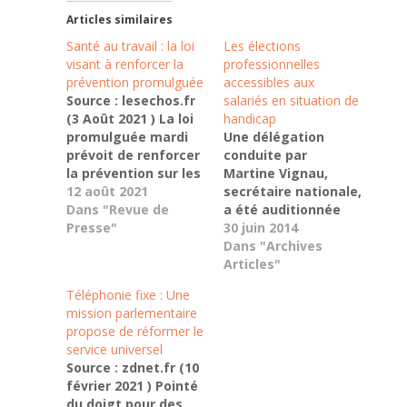
Articles similaires
Santé au travail : la loi
Les élections
visant à renforcer la
professionnelles
prévention promulguée
accessibles aux
Source : lesechos.fr
salariés en situation de
(3 Août 2021 ) La loi
handicap
promulguée mardi
Une délégation
prévoit de renforcer
conduite par
la prévention sur les
Martine Vignau,
risques
12 août 2021
secrétaire nationale,
professionnels au
Dans "Revue de
a été auditionnée
sein des entreprises,
Presse"
par la députée
30 juin 2014
et d'intégrer la
Dominique Orliac
Dans "Archives
santé du travail aux
dans le cadre de la
Articles"
politiques publiques.
mission
Téléphonie fixe : Une
Un travail au long
parlementaire
mission parlementaire
cours mené par deux
relative à
propose de réformer le
députées LREM, et
l’accessibilité dans
service universel
accéléré par les
le domaine
Source : zdnet.fr (10
conséquences de
électoral.
février 2021 ) Pointé
la…
Confirmant les
du doigt pour des