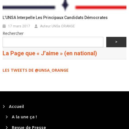
L’UNSA Interpelle Les Principaux Candidats Démocrates
17 mars 2017
Auteur UNSa ORANGE
Rechercher
>
La Page que « J’aime » (en national)
LES TWEETS DE @UNSA_ORANGE
Accueil
A la une ça !
Revue de Presse