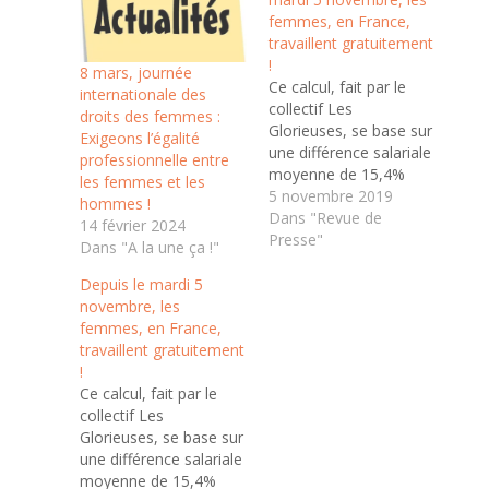
femmes, en France,
travaillent gratuitement
!
8 mars, journée
Ce calcul, fait par le
internationale des
collectif Les
droits des femmes :
Glorieuses, se base sur
Exigeons l’égalité
une différence salariale
professionnelle entre
moyenne de 15,4%
les femmes et les
entre les femmes et
5 novembre 2019
hommes !
les hommes calculée
Dans "Revue de
14 février 2024
par Eurostat.
Presse"
Dans "A la une ça !"
Rapportée à notre
calendrier, cette
Depuis le mardi 5
différence représente
novembre, les
ainsi 38 jours payés en
femmes, en France,
moins pour les
travaillent gratuitement
femmes que pour les
!
hommes ! C’est ainsi
Ce calcul, fait par le
qu’à…
collectif Les
Glorieuses, se base sur
une différence salariale
moyenne de 15,4%