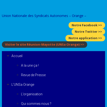
Skip
to
Union Nationale des Syndicats Autonomes – Orange –
content
Notre Facebook >>
Notre Twitter >>
Notre application >>
Visiter le site Réunion-Mayotte
(UNSa Orange)
>>
Accueil
A la une ça !
Revue de Presse
L’UNSa Orange
L’organisation
Qui sommes nous ?