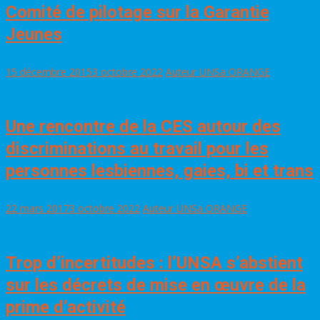
Comité de pilotage sur la Garantie
Jeunes
15 décembre 2015
3 octobre 2022
Auteur UNSa ORANGE
Une rencontre de la CES autour des
discriminations au travail pour les
personnes lesbiennes, gaies, bi et trans
22 mars 2017
3 octobre 2022
Auteur UNSa ORANGE
Trop d’incertitudes : l’UNSA s’abstient
sur les décrets de mise en œuvre de la
prime d’activité