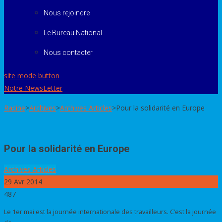
Nous rejoindre
Le Bureau National
Nous contacter
site mode button
Notre NewsLetter
Racine
>
Archives
>
Archives Articles
>
Pour la solidarité en Europe
Pour la solidarité en Europe
Archives Articles
29
Avr 2014
487
Le 1er mai est la journée internationale des travailleurs. C’est la journée