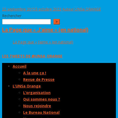
22 septembre 2015
3 octobre 2022
Auteur UNSa ORANGE
Rechercher
>
La Page que « J’aime » (en national)
La Page que « J’aime » (en national)
LES TWEETS DE @UNSA_ORANGE
Accueil
A la une ça !
Revue de Presse
L’UNSa Orange
L’organisation
Qui sommes nous ?
Nous rejoindre
Le Bureau National