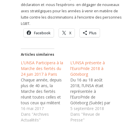
déclaration et -nous l’espérons- en dégager de nouveaux
axes stratégiques pour les années à venir en matière de
lutte contre les discriminations à l’encontre des personnes
LGBT.
Facebook
X
Plus
Articles similaires
L’UNSA Participera à la
L’UNSA présente à
Marche des fiertés du
l’EuroPride 2018 à
24 juin 2017 à Paris
Göteborg
Chaque année, depuis
Du 16 au 18 août
plus de 40 ans, la
2018, l’UNSA était
Marche des fiertés
représentée à
réunit toutes celles et
l’EuroPride de
tous ceux qui militent
Göteborg (Suède) par
pour l’égalité des droits
16 mai 2017
Nicolas Gougain,
5 septembre 2018
des lesbiennes, gays,
Dans "Archives
chargé de mission «
Dans "Revue de
bis, trans, intersexes et
Actualités"
droits et libertés » et
Presse"
queers. La Marche est
correspondant pour