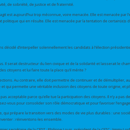
ité, de sobriété, de justice et de fraternité.
i agit est aujourd’hui trop méconnue, voire menacée. Elle est menacée par l’
politique qui en résulte. Elle est menacée par la tentation de certain(e)s 
ns décidé d’interpeller solennellement les candidats à l’élection président
:
l serait destructeur du lien civique et de la solidarité et laisserait le ch
citoyens et lui faire toute la place qu’il mérite ?
ions. Au contraire, elle doit permettre de continuer et de démultiplier, a
t qui permette une véritable inclusion des citoyens de toute origine, et p
 pas acceptable parce qu’elle tue la participation des citoyens. Il n’y a pas 
sez-vous pour consolider son rôle démocratique et pour favoriser l’engag
 qui prépare la transition vers des modes de vie plus durables : une sociét
éinventer : réinventons-les ensemble.
r secrétaire de la CFDT ; Philippe Louis, président de la CFTC ; Jimmy Losfe