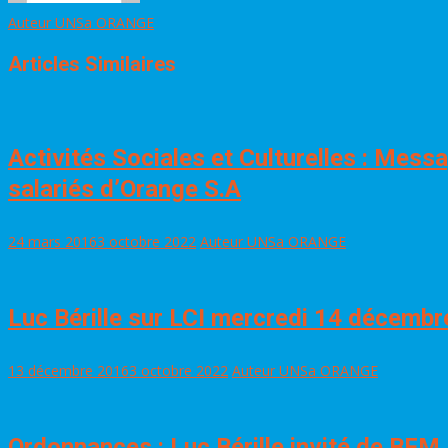
Auteur UNSa ORANGE
Articles Similaires
Activités Sociales et Culturelles : Me
salariés d’Orange S.A
24 mars 2016
3 octobre 2022
Auteur UNSa ORANGE
Luc Bérille sur LCI mercredi 14 décemb
13 décembre 2016
3 octobre 2022
Auteur UNSa ORANGE
Ordonnances : Luc Bérille invité de BFM