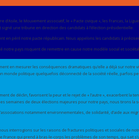
e d’Asile, le Mouvement associatif, le « Pacte civique », les Francas, la Lig
t signé une tribune en direction des candidats à l’élection présidentielle.
 en péril notre pacte républicain. Nous appelons les candidats à préciser
té notre pays risquent de remettre en cause notre modèle social et sociétal
nt en mesurer les conséquences dramatiques qu’elle a déjà sur notre vie 
d’un monde politique quelquefois déconnecté de la société réelle, parfois pe
ent de déclin, favorisent la peur et le rejet de « l’autre », exacerbent la te
ques semaines de deux élections majeures pour notre pays, nous tirons la so
associations notamment environnementales, de solidarité, d’aide aux migra
ous interrogions sur les raisons de fractures politiques et sociales de not
une France qui prend à bras-le-corps les problèmes de son temps, qui sait s