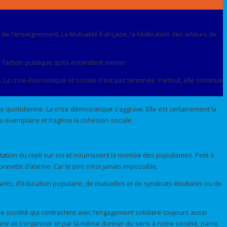
ue de l’enseignement, La Mutualité française, la Fédération des acteurs de
 l’action publique qu’ils entendent mener.
. La crise économique et sociale n’est pas terminée. Partout, elle continue
quotidienne. La crise démocratique s’aggrave. Elle est certainement la
u exemplaire et fragilise la cohésion sociale.
ntation du repli sur soi et nourrissent la montée des populismes. Petit à
nnette d’alarme. Car le pire n’est jamais impossible.
nts, d’éducation populaire, de mutuelles et de syndicats étudiants ou de
re société qui contrastent avec l’engagement solidaire toujours aussi
’unir et s’organiser et par là-même donner du sens à notre société, parce