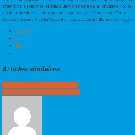
acteurs de la solidarité ; Nicolas Hulot, président de la Fondation Nicolas
Jahshan, président du Mouvement associatif ; Jean-Baptiste de Foucault, co
Beaudet, président de La Mutualité française ; Luc Bérille, secrétaire génér
Facebook
X
Plus
Articles similaires
Navigation
Un nouveau lobby des télécoms est né
de
TF1 va-t-il disparaître des box Internet ?
l’article