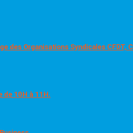
ssage des Organisations Syndicales CFDT
re de 10H à 11H.
 Business