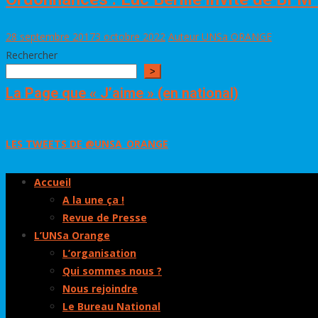
28 septembre 2017
3 octobre 2022
Auteur UNSa ORANGE
Rechercher
>
La Page que « J’aime » (en national)
LES TWEETS DE @UNSA_ORANGE
Accueil
A la une ça !
Revue de Presse
L’UNSa Orange
L’organisation
Qui sommes nous ?
Nous rejoindre
Le Bureau National