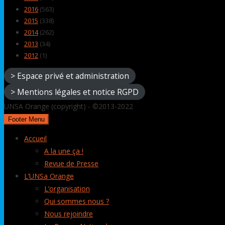
2016
(563)
2015
(338)
2014
(262)
2013
(34)
2012
(1)
> Espace privé et administration
> Mentions légales et notice RGPD
UNSA Orange (copyright) - ©2013-2022
Footer Menu
Accueil
A la une ça !
Revue de Presse
L’UNSa Orange
L’organisation
Qui sommes nous ?
Nous rejoindre