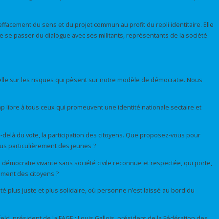
effacement du sens et du projet commun au profit du repli identitaire. Elle
de se passer du dialogue avec ses militants, représentants de la société
ielle sur les risques qui pèsent sur notre modèle de démocratie. Nous
amp libre à tous ceux qui promeuvent une identité nationale sectaire et
u-delà du vote, la participation des citoyens. Que proposez-vous pour
lus particulièrement des jeunes ?
de démocratie vivante sans société civile reconnue et respectée, qui porte,
ement des citoyens ?
é plus juste et plus solidaire, où personne n’est laissé au bord du
ld, président de la FAGE ; Louis Gallois, président de la Fédération des