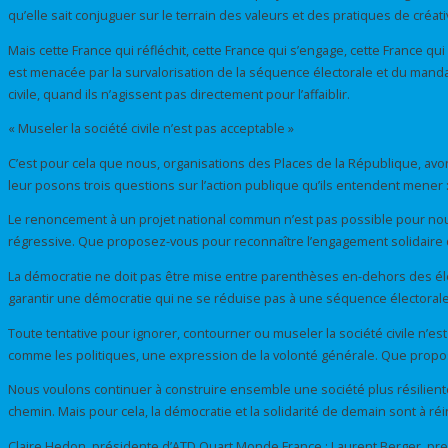
qu’elle sait conjuguer sur le terrain des valeurs et des pratiques de créativ
Mais cette France qui réfléchit, cette France qui s’engage, cette France qu
est menacée par la survalorisation de la séquence électorale et du mandat 
civile, quand ils n’agissent pas directement pour l’affaiblir.
« Museler la société civile n’est pas acceptable »
C’est pour cela que nous, organisations des Places de la République, avo
leur posons trois questions sur l’action publique qu’ils entendent mener 
Le renoncement à un projet national commun n’est pas possible pour nous. I
régressive. Que proposez-vous pour reconnaître l’engagement solidaire des 
La démocratie ne doit pas être mise entre parenthèses en-dehors des élect
garantir une démocratie qui ne se réduise pas à une séquence électorale e
Toute tentative pour ignorer, contourner ou museler la société civile n’est
comme les politiques, une expression de la volonté générale. Que propo
Nous voulons continuer à construire ensemble une société plus résiliente,
chemin. Mais pour cela, la démocratie et la solidarité de demain sont à r
Claire Hedon, présidente d’ATD Quart Monde France ; Laurent Berger, premie