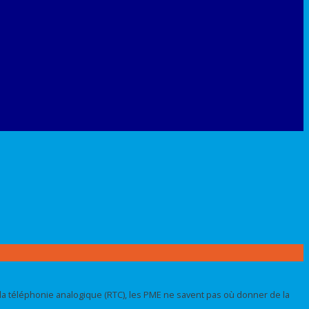
e la téléphonie analogique (RTC), les PME ne savent pas où donner de la