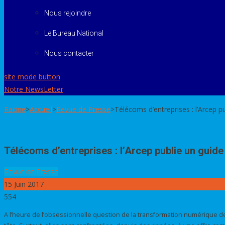
Nous rejoindre
Le Bureau National
Nous contacter
site mode button
Notre NewsLetter
Racine
>
Accueil
>
Revue de Presse
>
Télécoms d’entreprises : l’Arcep p
Télécoms d’entreprises : l’Arcep publie un guide
Revue de Presse
15
Juin 2017
554
A l’heure de l’obsessionnelle question de la transformation numérique des