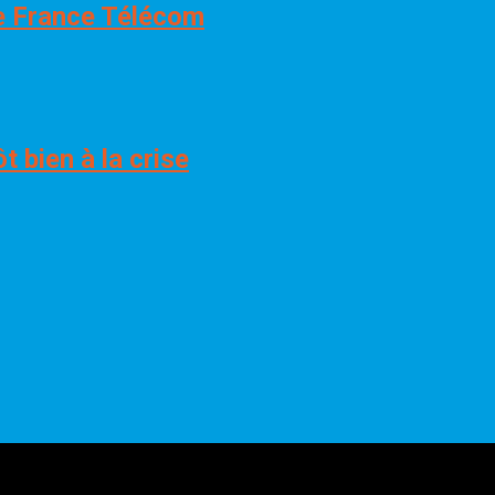
e France Télécom
t bien à la crise