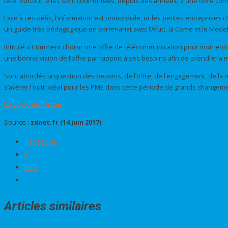
tête. Surtout, elles sont confrontées, depuis des années, à une offre com
Face à ces défis, l’information est primordiale, or les petites entreprises
un guide très pédagogique en partenariat avec l’Afutt, la Cpme et le Medef
Intitulé « Comment choisir une offre de télécommunication pour mon entrepr
une bonne vision de l’offre par rapport à ses besoins afin de prendre la m
Sont abordés la question des besoins, de l’offre, de l’engagement, de la 
s’avérer l’outil idéal pour les PME dans cette période de grands changem
Le guide de l’Arcep
Source :
zdnet.fr (14 juin 2017)
Facebook
X
Plus
Articles similaires