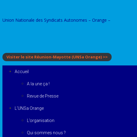
Skip
to
Union Nationale des Syndicats Autonomes – Orange –
content
Visiter le site Réunion-Mayotte
(UNSa Orange)
>>
Accueil
A la une ça !
Revue de Presse
L’UNSa Orange
L’organisation
Qui sommes nous ?