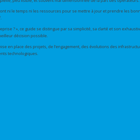
plexe, peu lisible, et souvent mal dimensionnée de la part des opérateurs.
 n’ont ni le temps ni les ressources pour se mettre à jour et prendre les bonn
.
ise ? », ce guide se distingue par sa simplicité, sa clarté et son exhausti
eilleur décision possible.
mise en place des projets, de l’engagement, des évolutions des infrastructu
ents technologiques.