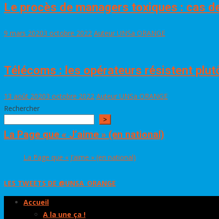
Le procès de managers toxiques : cas d
9 mars 2020
3 octobre 2022
Auteur UNSa ORANGE
Télécoms : les opérateurs résistent plutô
13 août 2020
3 octobre 2022
Auteur UNSa ORANGE
Rechercher
>
La Page que « J’aime » (en national)
La Page que « J’aime » (en national)
LES TWEETS DE @UNSA_ORANGE
Accueil
A la une ça !