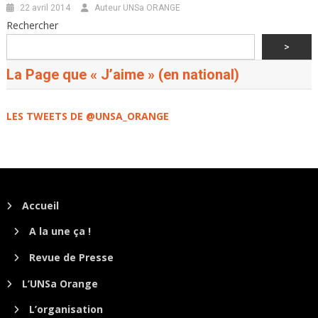
22 avril 2014
Auteur UNSa ORANGE
Rechercher
>
La Page que « J’aime » (en national)
LES TWEETS DE @UNSA_ORANGE
Accueil
A la une ça !
Revue de Presse
L’UNSa Orange
L’organisation