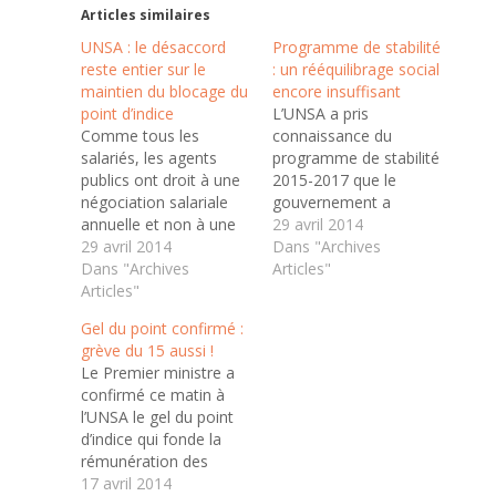
Articles similaires
UNSA : le désaccord
Programme de stabilité
reste entier sur le
: un rééquilibrage social
maintien du blocage du
encore insuffisant
point d’indice
L’UNSA a pris
Comme tous les
connaissance du
salariés, les agents
programme de stabilité
publics ont droit à une
2015-2017 que le
négociation salariale
gouvernement a
annuelle et non à une
décidé de soumettre
29 avril 2014
éventuelle revoyure
29 avril 2014
au Parlement. Lors de
Dans "Archives
annuelle du gel de leur
Dans "Archives
son audience auprès
Articles"
rémunération. Avec
Articles"
du Premier ministre,
l’UNSA Fonction
l’UNSA avait plaidé en
Gel du point confirmé :
publique, l’UNSA
faveur d’un
grève du 15 aussi !
appelle donc à la
rééquilibrage social des
Le Premier ministre a
mobilisation pour
mesures d’économies
confirmé ce matin à
réussir la journée
envisagées. Elle
l’UNSA le gel du point
nationale d’action
constate que
d’indice qui fonde la
Fonction publique du
l’exemption du gel de
rémunération des
15 mai prochain.
revalorisation pour les
agents publics jusqu’en
17 avril 2014
Programme de…
retraites allant…