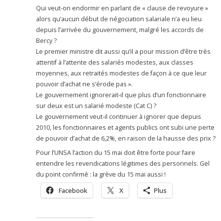
Qui veut-on endor­mir en par­lant de « clause de revoyure »
alors qu’aucun début de négo­cia­tion sala­riale n’a eu lieu
depuis l’arri­vée du gou­ver­ne­ment, malgré les accords de
Bercy ?
Le pre­mier minis­tre dit aussi qu’il a pour mis­sion d’être très
atten­tif à l’attente des sala­riés modes­tes, aux clas­ses
moyen­nes, aux retrai­tés modes­tes de façon à ce que leur
pou­voir d’achat ne s’érode pas ».
Le gou­ver­ne­ment igno­re­rait-il que plus d’un fonc­tion­naire
sur deux est un sala­rié modeste (Cat C) ?
Le gou­ver­ne­ment veut-il conti­nuer à igno­rer que depuis
2010, les fonc­tion­nai­res et agents publics ont subi une perte
de pou­voir d’achat de 6,2%, en raison de la hausse des prix ?
Pour l’UNSA l’action du 15 mai doit être forte pour faire
enten­dre les reven­di­ca­tions légi­ti­mes des per­son­nels. Gel
du point confirmé : la grève du 15 mai aussi !
Facebook
X
Plus