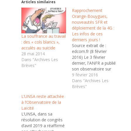
Articles similaires
Rapprochement
Orange-Bouygues,
nouveautés SFR et
déploiement de la 4G :
Les infos de ces
La souffrance au travail
derniers jours !
: des « cols blancs »,
Source extrait de :
acculés au suicide
edcom.fr (8 février
28 mai 2014
2016) Le 3 février
Dans "Archives Les
dernier, l'ANFR a publié
Brèves"
son observatoire sur
l'état du déploiement
9 février 2016
de la 4G en France ...
Dans "Archives Les
Le gendarme des
Brèves"
Télécoms (l'ARCEP) a
L’UNSA reste attachée
également partagé son
à l’Observatoire de la
observatoire des
Laïcité
marchés des
L’UNSA, dans sa
communications
résolution de congrès
électroniques au
d’avril 2019 a réaffirmé
4èmetrimestre 2015 au