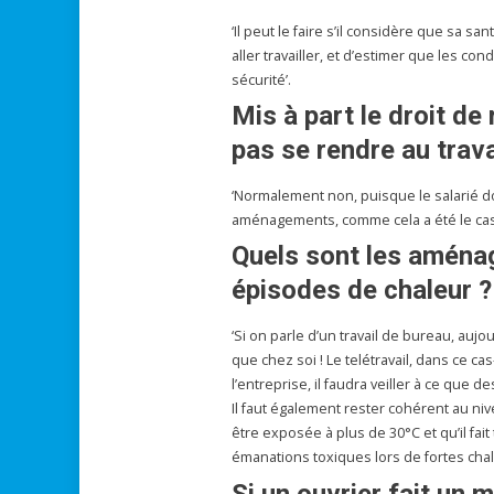
‘Il peut le faire s’il considère que sa sa
aller travailler, et d’estimer que les co
sécurité’.
Mis à part le droit de 
pas se rendre au trava
‘Normalement non, puisque le salarié doi
aménagements, comme cela a été le cas 
Quels sont les aména
épisodes de chaleur ?
‘Si on parle d’un travail de bureau, aujou
que chez soi ! Le telétravail, dans ce cas
l’entreprise, il faudra veiller à ce que d
Il faut également rester cohérent au niv
être exposée à plus de 30°C et qu’il fai
émanations toxiques lors de fortes chaleu
Si un ouvrier fait un 