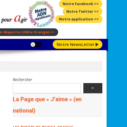
Notre Facebook >>
Notre Twitter >>
Notre application >>
ion-Mayotte
(UNSa Orange)
>>
Notre NewsLetter
Rechercher
>
La Page que « J’aime » (en
national)