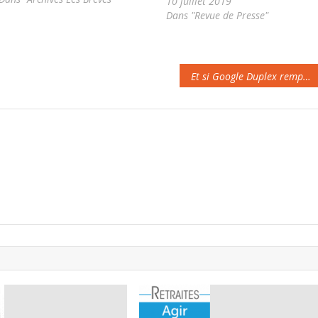
10 juillet 2019
travailler.. Maisons de retraites,
Dans "Revue de Presse"
crèches, écoles, chantiers sont en
alerte…
Et si Google Duplex remplaçait les humains dans les centres d’appel ?