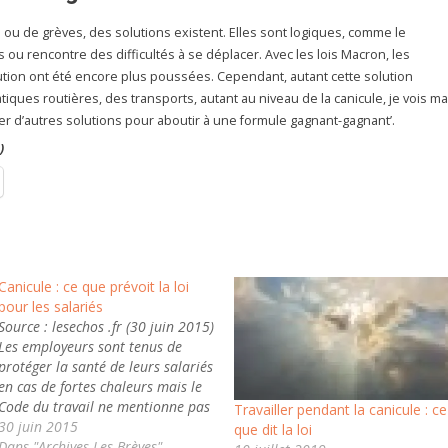
ou de grèves, des solutions existent. Elles sont logiques, comme le
as ou rencontre des difficultés à se déplacer. Avec les lois Macron, les
olution ont été encore plus poussées. Cependant, autant cette solution
ques routières, des transports, autant au niveau de la canicule, je vois ma
er d’autres solutions pour aboutir à une formule gagnant-gagnant’.
)
Canicule : ce que prévoit la loi
pour les salariés
Source : lesechos .fr (30 juin 2015)
Les employeurs sont tenus de
protéger la santé de leurs salariés
en cas de fortes chaleurs mais le
Code du travail ne mentionne pas
Travailler pendant la canicule : ce
de température au-dessus de
30 juin 2015
que dit la loi
laquelle il serait dangereux de
Dans "Archives Les Brèves"