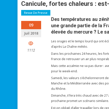
Canicule, fortes chaleurs : est-
Revue De Presse
Des températures au zéni
09
une grande partie de la Fr
élevée du mercure ? Le sal
Juil 2018
Les orages et le temps lourd qui ont écl
d’après La Chaîne météo.
1112
Dans les prochaines 24 heures, les fort
France de retrouver un air plus respir
Mais cette accalmie ne va pas durer : a
pour le week-end.
Samedi, les valeurs s’échelonneront de 
Manche et la Méditerranée avec des poi
du Rhône.
Dimanche, il fera très chaud avec de 27
prochaine promet un scénario similaire
Est-on obligé d’aller travailler lors de 