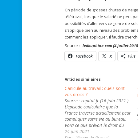
‘En période de grosses chutes de neige 
télétravail, lorsque le salarié ne peut p
possibilités d’aller vers ce genre de s
s’applique bien au niveau des problémati
comment les appliquer. Il faudra cherch
Source :
ledauphine.com (4 juillet 2018
Facebook
X
Plus
Articles similaires
Canicule au travail : quels sont
vos droits ?
Source : capital.fr (16 juin 2021 )
L’épisode caniculaire que la
France traverse actuellement peut
compliquer votre vie au bureau.
Voici ce que prévoit le droit du
travail en cas de fortes chaleurs.
24 juin 2021
Une vague de chaleur s'abat sur
Dans "Revue de Presse"