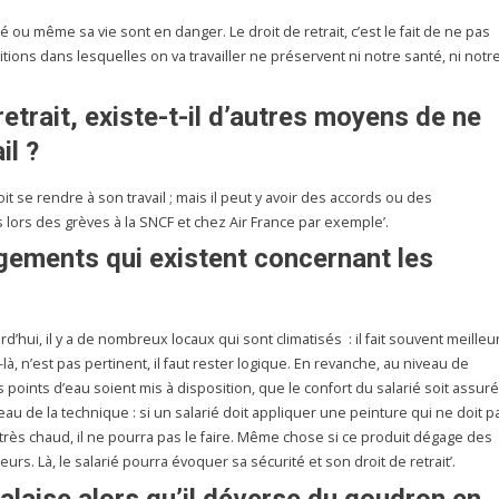
nté ou même sa vie sont en danger. Le droit de retrait, c’est le fait de ne pas
nditions dans lesquelles on va travailler ne préservent ni notre santé, ni notr
retrait, existe-t-il d’autres moyens de ne
il ?
t se rendre à son travail ; mais il peut y avoir des accords ou des
lors des grèves à la SNCF et chez Air France par exemple’.
gements qui existent concernant les
rd’hui, il y a de nombreux locaux qui sont climatisés : il fait souvent meilleu
-là, n’est pas pertinent, il faut rester logique. En revanche, au niveau de
es points d’eau soient mis à disposition, que le confort du salarié soit assuré
eau de la technique : si un salarié doit appliquer une peinture qui ne doit p
t très chaud, il ne pourra pas le faire. Même chose si ce produit dégage des
rs. Là, le salarié pourra évoquer sa sécurité et son droit de retrait’.
malaise alors qu’il déverse du goudron en