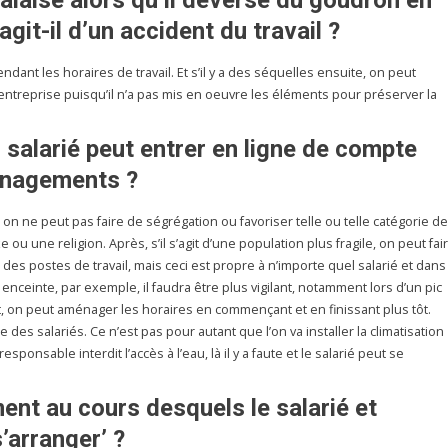
’agit-il d’un accident du travail ?
pendant les horaires de travail. Et s’il y a des séquelles ensuite, on peut
entreprise puisqu’il n’a pas mis en oeuvre les éléments pour préserver la
u salarié peut entrer en ligne de compte
énagements ?
on ne peut pas faire de ségrégation ou favoriser telle ou telle catégorie de
u une religion. Après, s’il s’agit d’une population plus fragile, on peut fai
s postes de travail, mais ceci est propre à n’importe quel salarié et dans
 enceinte, par exemple, il faudra être plus vigilant, notamment lors d’un pic
, on peut aménager les horaires en commençant et en finissant plus tôt.
re des salariés. Ce n’est pas pour autant que l’on va installer la climatisation
sponsable interdit l’accès à l’eau, là il y a faute et le salarié peut se
ent au cours desquels le salarié et
’arranger’ ?