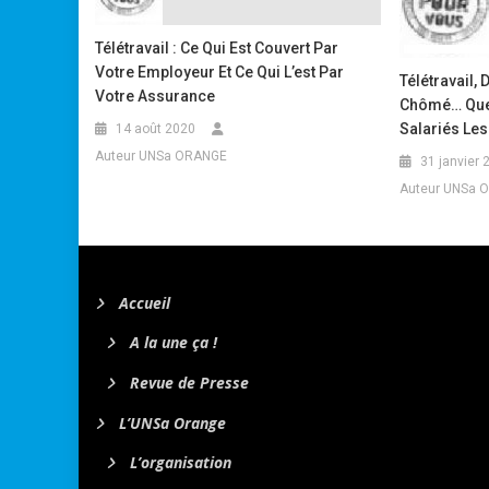
Télétravail : Ce Qui Est Couvert Par
Votre Employeur Et Ce Qui L’est Par
Télétravail, 
Votre Assurance
Chômé… Quel
Salariés Les
14 août 2020
Auteur UNSa ORANGE
31 janvier 
Auteur UNSa 
Accueil
A la une ça !
Revue de Presse
L’UNSa Orange
L’organisation