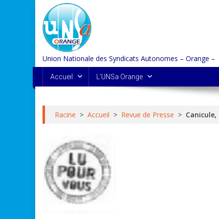
Skip
to
content
Union Nationale des Syndicats Autonomes – Orange –
Accueil
L’UNSa Orange
Racine
>
Accueil
>
Revue de Presse
>
Canicule, 