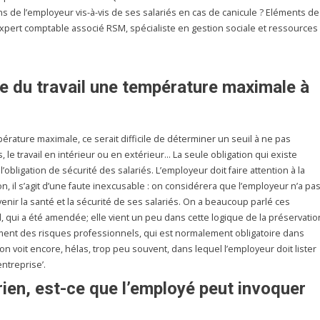
ns de l’employeur vis-à-vis de ses salariés en cas de canicule ? Eléments de
xpert comptable associé RSM, spécialiste en gestion sociale et ressources
de du travail une température maximale à
érature maximale, ce serait difficile de déterminer un seuil à ne pas
s, le travail en intérieur ou en extérieur… La seule obligation qui existe
l’obligation de sécurité des salariés. L’employeur doit faire attention à la
on, il s’agit d’une faute inexcusable : on considérera que l’employeur n’a pa
nir la santé et la sécurité de ses salariés. On a beaucoup parlé ces
il, qui a été amendée; elle vient un peu dans cette logique de la préservatio
ument des risques professionnels, qui est normalement obligatoire dans
on voit encore, hélas, trop peu souvent, dans lequel l’employeur doit lister
ntreprise’.
 rien, est-ce que l’employé peut invoquer