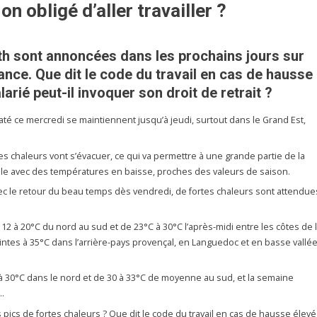
on obligé d’aller travailler ?
th sont annoncées dans les prochains jours sur
ance. Que dit le code du travail en cas de hausse
arié peut-il invoquer son droit de retrait ?
até ce mercredi se maintiennent jusqu’à jeudi, surtout dans le Grand Est,
es chaleurs vont s’évacuer, ce qui va permettre à une grande partie de la
able avec des températures en baisse, proches des valeurs de saison.
vec le retour du beau temps dès vendredi, de fortes chaleurs sont attendue
12 à 20°C du nord au sud et de 23°C à 30°C l’après-midi entre les côtes de 
ntes à 35°C dans l’arrière-pays provençal, en Languedoc et en basse vallé
 à 30°C dans le nord et de 30 à 33°C de moyenne au sud, et la semaine
…
ces pics de fortes chaleurs ? Que dit le code du travail en cas de hausse élev