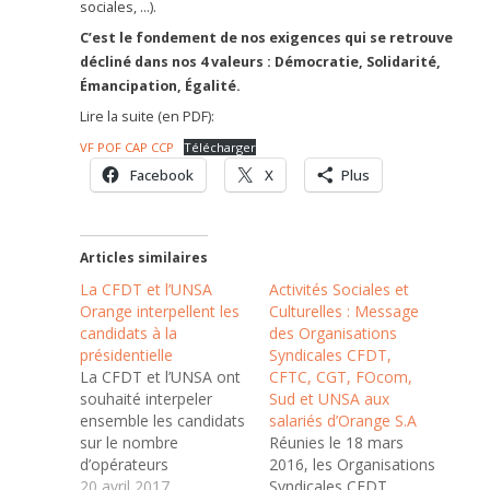
sociales, …).
C’est le fondement de nos exigences qui se retrouve
décliné dans nos 4 valeurs : Démocratie, Solidarité,
Émancipation, Égalité.
Lire la suite (en PDF):
VF POF CAP CCP
Télécharger
Facebook
X
Plus
Articles similaires
La CFDT et l’UNSA
Activités Sociales et
Orange interpellent les
Culturelles : Message
candidats à la
des Organisations
présidentielle
Syndicales CFDT,
La CFDT et l’UNSA ont
CFTC, CGT, FOcom,
souhaité interpeler
Sud et UNSA aux
ensemble les candidats
salariés d’Orange S.A
sur le nombre
Réunies le 18 mars
d’opérateurs
2016, les Organisations
Télécoms, la place et
20 avril 2017
Syndicales CFDT,