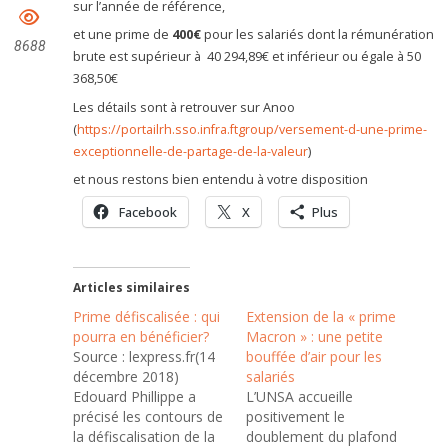
sur l’année de référence,
et une prime de
400€
pour les salariés dont la rémunération
8688
brute est supérieur à 40 294,89€ et inférieur ou égale à 50
368,50€
Les détails sont à retrouver sur Anoo
(
https://portailrh.sso.infra.ftgroup/versement-d-une-prime-
exceptionnelle-de-partage-de-la-valeur
)
et nous restons bien entendu à votre disposition
Facebook
X
Plus
Articles similaires
Prime défiscalisée : qui
Extension de la « prime
pourra en bénéficier?
Macron » : une petite
Source : lexpress.fr(14
bouffée d’air pour les
décembre 2018)
salariés
Edouard Phillippe a
L’UNSA accueille
précisé les contours de
positivement le
la défiscalisation de la
doublement du plafond