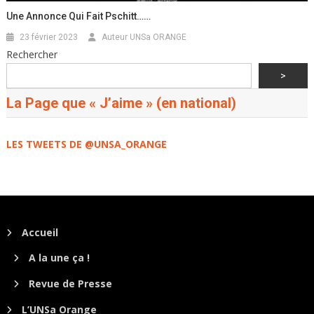
Une Annonce Qui Fait Pschitt……
23 février 2023
Auteur UNSa ORANGE
Rechercher
>
La Page que « J’aime » (en national)
LES TWEETS DE @UNSA_ORANGE
Accueil
A la une ça !
Revue de Presse
L’UNSa Orange