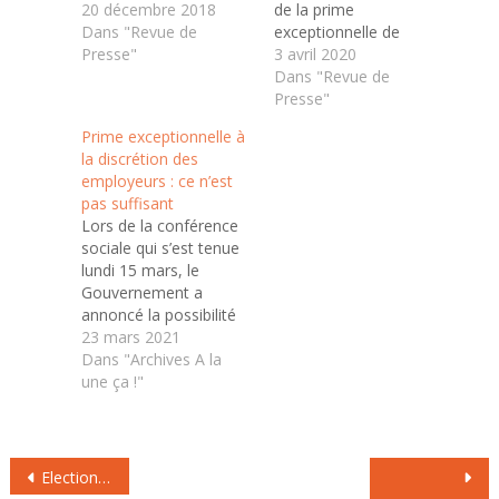
prime exceptionnelle
20 décembre 2018
de la prime
annoncée lundi par
Dans "Revue de
exceptionnelle de
Macron. Défiscalisées
Presse"
pouvoir d’achat et les
3 avril 2020
jusqu'à 1000 euros,
nouvelles modalités
Dans "Revue de
réservées aux salariés
simplifiant les
Presse"
touchant jusqu'à 3600
conditions de
Prime exceptionnelle à
euros mensuels net : le
versement. Mise en
la discrétion des
Premier ministre
place en réponse au
employeurs : ce n’est
Édouard Philippe a
mouvement des «
pas suffisant
précisé ce vendredi les
gilets jaunes » l’année
Lors de la conférence
modalités d'application
dernière, la prime
sociale qui s’est tenue
des primes…
exceptionnelle de
lundi 15 mars, le
pouvoir d’achat, parfois
Gouvernement a
appelée "prime
annoncé la possibilité
Macron", est une
pour les entreprises de
23 mars 2021
prime…
recourir de nouveau à
Dans "Archives A la
la prime « Macron ».
une ça !"
Pour l’UNSA, c’est loin
d’être suffisant. L’UNSA
prend acte de la mise
Navigation
en place de cette
Elections CAP/CCP du 5 au 8 décembre 2022 Votez CFDT-UNSA
prime, mais considère