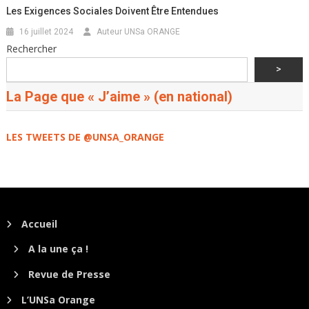
Les Exigences Sociales Doivent Être Entendues
16 juillet 2024
Auteur UNSa ORANGE
Rechercher
>
La Page que « J’aime » (en national)
LES TWEETS DE @UNSA_ORANGE
Accueil
A la une ça !
Revue de Presse
L’UNSa Orange