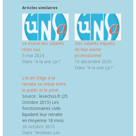
Articles similaires
Le moral des salariés
Des salariés inquiets
reste bas
de leur avenir
5 mai 2024
professionnel
Dans "A la une ça !"
15 décembre 2025
Dans "A la une ça !"
L’écart d’âge à la
retraite se réduit entre
le public et le privé
Source : lesechos.fr (25
Octobre 2015) Les
fonctionnaires civils
liquident leur retraite
en moyenne 18 mois
avant les salariés du
26 octobre 2015
privé. Il y a quinze ans,
Dans "Archives Les