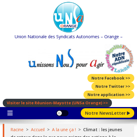
Skip
to
content
Union Nationale des Syndicats Autonomes – Orange –
Notre Facebook >>
Notre Twitter >>
Notre application >>
Visiter le site Réunion-Mayotte
(UNSa Orange)
>>
Notre NewsLetter
Racine
>
Accueil
>
A la une ça !
>
Climat : les jeunes