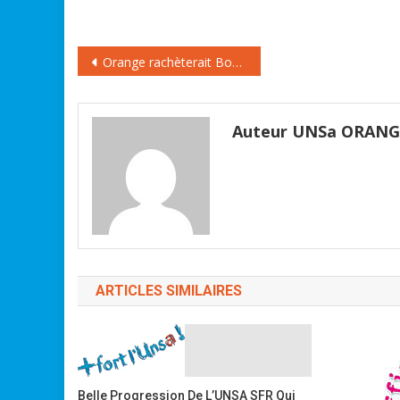
Navigation
Orange rachèterait Bouygues Télécom ?
de
l’article
Auteur UNSa ORAN
ARTICLES SIMILAIRES
Belle Progression De L’UNSA SFR Qui