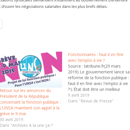
anisations syndicales demandent instamment au Gouvernement d’entendre
d’ouvrir les négociations salariales dans les plus brefs délais.
Fonctionnaires : faut-il en finir
avec l’emploi à vie ?
Source : latribune.fr(29 mars
2019) Le gouvernement lance sa
réforme de la fonction publique :
faut-il en finir avec l'emploi à vie
?'L'État doit être un meilleur
Retour sur les annonces du
DRH', selon Gérald Darmanin, le
9 avril 2019
Président de la République
ministre de l'Action et des
Dans "Revue de Presse"
concernant la fonction publique :
Comptes publics. La réforme de
L’UNSA maintient son appel à la
la fonction publique a été
grève le 9 mai
présentée ce mercredi…
30 avril 2019
Dans "Archives A la une ça !"