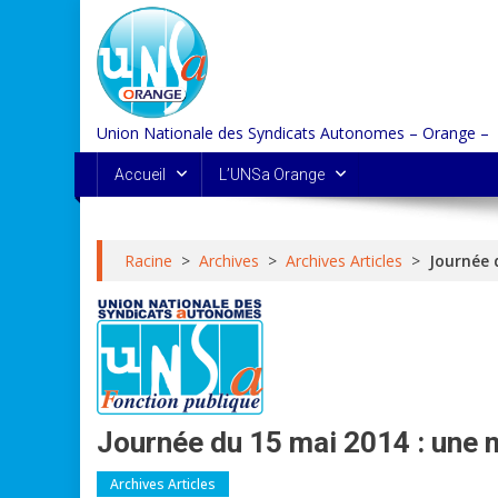
Skip
to
content
Union Nationale des Syndicats Autonomes – Orange –
Accueil
L’UNSa Orange
Racine
>
Archives
>
Archives Articles
>
Journée 
Journée du 15 mai 2014 : une m
Archives Articles