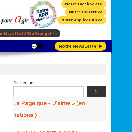
Notre Facebook >>
Notre Twitter >>
Notre application >>
ion-Mayotte
(UNSa Orange)
>>
Notre NewsLetter
Rechercher
>
La Page que « J’aime » (en
national)