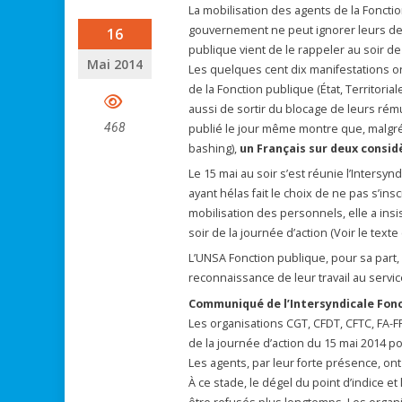
La mobilisation des agents de la Fonction
gouvernement ne peut ignorer leurs dem
16
publique vient de le rappeler au soir de
Mai 2014
Les quelques cent dix manifestations o
de la Fonction publique (État, Territoria
aussi de sortir du blocage de leurs rém
468
publié le jour même montre que, malgré 
bashing),
un Français sur deux consid
Le 15 mai au soir s’est réunie l’Intersy
ayant hélas fait le choix de ne pas s’ins
mobilisation des personnels, elle a ins
soir de la journée d’action (Voir le texte
L’UNSA Fonction publique, pour sa part,
reconnaissance de leur travail au servi
Communiqué de l’Intersyndicale Fonct
Les organisations CGT, CFDT, CFTC, FA-FP
de la journée d’action du 15 mai 2014 pou
Les agents, par leur forte présence, ont
À ce stade, le dégel du point d’indice e