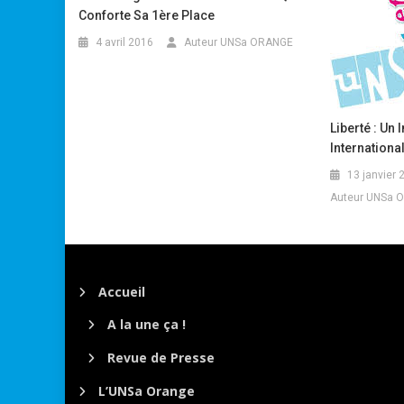
Conforte Sa 1ère Place
4 avril 2016
Auteur UNSa ORANGE
Liberté : Un
Internationa
13 janvier 
Auteur UNSa 
Accueil
A la une ça !
Revue de Presse
L’UNSa Orange