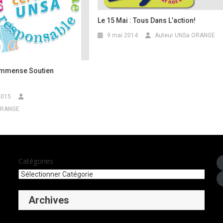
Le 15 Mai : Tous Dans L’action!
9 mai 2014
Auteur UNSa ORANGE
 Immense Soutien
l
2015
ORANGE
Catégories
Archives