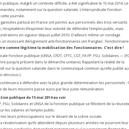
 publique, malgré un contexte difficile, a été significative le 15 mai 2014. Le
andes, notamment sur la question salariale. L’intersyndicale Fonction
 cette journée.
rganisées partout en France ont permis aux personnels des trois versants
le, Hospitalière) d’exprimer leur volonté de défendre l’emploi public, mais
unérations en vigueur depuis juillet 2010. D’ailleurs même un sondage
un incessant dénigrement anti-fonctionnaires (en franglais : fonctionnaire
ère comme légitime la mobilisation des fonctionnaires. C’est dire !
ndicale Fonction publique (UNSA, CFDT, CFTC, CGT, FA-FP, FSU, Solidaires — (F
crire jusqu’à présent dans la démarche unitaire). Rappelant la réalité de la
isté sur la question salariale dans le communiqué commun qu’elle publié au
 ci-dessous.).
 continuera à défendre avec la plus grande détermination les personnels : l
ce de leurs missions passe aussi par leur juste rémunération.
ion publique du 15 mai 2014 au soir
, FSU, Solidaires et UNSA de la Fonction publique se félicitent de la réussit
r les salaires et l’emploi public.
 mis leurs préoccupations sur le devant de la scène sociale.
t la revalorisation qu’ils attendent depuis plusieurs années ne pourront leur