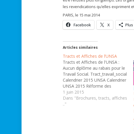
être refusés plus longtemps. Les org
les revendications qu’elles expriment et 
PARIS, le 15 mai 2014
Facebook
X
Plus
Articles similaires
Tracts et Affiches de l’UNSA
Tracts et Affiches de l'UNSA :
Aucun diplôme au rabais pour le
Travail Social. Tract_travail_social
Calendrier 2015 UNSA Calendrier
UNSA 2015 Réforme des
retraites Fonction Publique
1 juin 2015
Réforme des retraite Fonction
Dans "Brochures, tracts, affiches
Publique Affichette : tout ce que
.."
vous dit l'UNSA est sur le web
Tout ce que vous dit l'UNSA est…