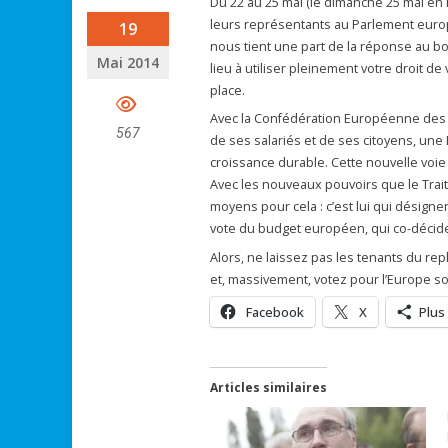
Du 22 au 25 mai (le dimanche 25 mai en F
leurs représentants au Parlement europ
19
nous tient une part de la réponse au bo
Mai 2014
lieu à utiliser pleinement votre droit d
place.
Avec la Confédération Européenne des S
567
de ses salariés et de ses citoyens, une 
croissance durable. Cette nouvelle voie 
Avec les nouveaux pouvoirs que le Trai
moyens pour cela : c’est lui qui désigne
vote du budget européen, qui co-décider
Alors, ne laissez pas les tenants du re
et, massivement, votez pour l’Europe so
Facebook
X
Plus
Articles similaires