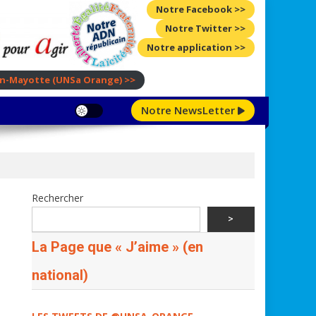
Notre Facebook >>
Notre Twitter >>
Notre application >>
ion-Mayotte
(UNSa Orange)
>>
Notre NewsLetter
Rechercher
>
La Page que « J’aime » (en
national)