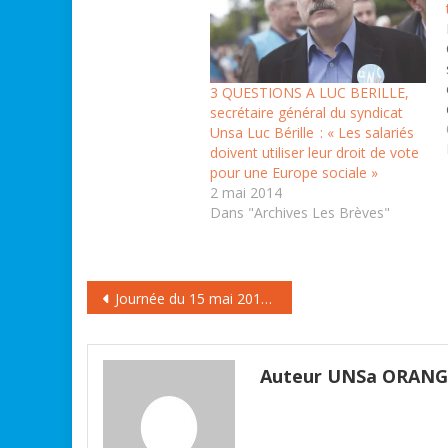
3 QUESTIONS A LUC BERILLE,
secrétaire général du syndicat
Unsa Luc Bérille : « Les salariés
doivent utiliser leur droit de vote
pour une Europe sociale »
2 mai 2014
Dans "Archives Les Brèves"
Navigation
Journée du 15 mai 2014 : une mobilisation significative!
de
l’article
Auteur UNSa ORAN