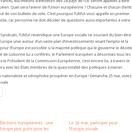
rance), 400 millions d’électeurs des 28 pays de l’UE seront appelés à élire
éen. Quel sera l’avenir de l’Union européenne ? Chacune et chacun d’ent
ut de son bulletin de vote. C’est pourquoi l’UNSA vous appelle en premier
e vote, car personne ne doit décider de questions aussi importantes à votre
yndicats, l’UNSA revendique une Europe sociale se souciant du bien-être
Europe unie autour d’un vaste plan d’investissements visant l’emploi et la
pour l’Europe est possible si la majorité politique qui le gouverne le décide
té de Lisbonne lui a conférés, le Parlement européen a désormais tous les
ra le Président de la Commission Européenne, c’est encore lui, à travers le
a avec les États membres de la quasi-totalité des politiques à mener.
pli nationaliste et xénophobe prospérer en Europe ! Dimanche 25 mai, votez
ciale
Élections européennes : une
Le 26 mai, participer pour
Europe plus juste pour les
l’Europe sociale