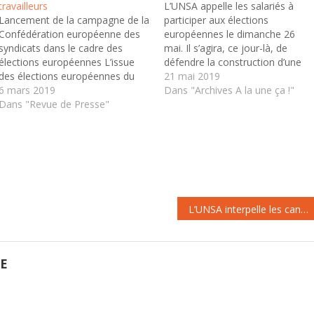
travailleurs
L’UNSA appelle les salariés à
Lancement de la campagne de la
participer aux élections
Confédération européenne des
européennes le dimanche 26
syndicats dans le cadre des
mai. Il s’agira, ce jour-là, de
élections européennes L’issue
défendre la construction d’une
des élections européennes du
Europe démocratique, sociale et
21 mai 2019
mois de mai sera déterminante
6 mars 2019
écologique comme nous le
Dans "Archives A la une ça !"
pour l’orientation future de l’UE
Dans "Revue de Presse"
faisons avec la Confédération
et les syndicats prennent une
européenne des syndicats (CES).
part active à la campagne. Le 26
Il s’agira aussi de dire non aux
février, la Confédération
replis nationalistes ou aux
européenne des syndicats (CES)
choix…
…
L’UNSA interpelle les candidats aux élections européennes
GE