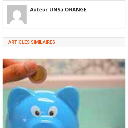
l’article
derniers d’apporter des
propositions de
Auteur UNSa ORANGE
modification aux
contrats portant sur le
partage…
ARTICLES SIMILAIRES