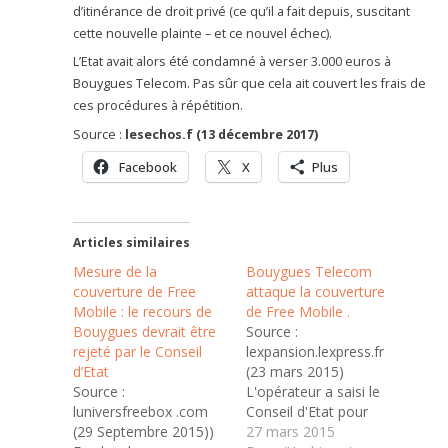
d’itinérance de droit privé (ce qu’il a fait depuis, suscitant
cette nouvelle plainte – et ce nouvel échec).
L’Etat avait alors été condamné à verser 3.000 euros à
Bouygues Telecom. Pas sûr que cela ait couvert les frais de
ces procédures à répétition.
Source :
lesechos.f (13 décembre 2017)
Facebook
X
Plus
Articles similaires
Mesure de la
Bouygues Telecom
couverture de Free
attaque la couverture
Mobile : le recours de
de Free Mobile .
Bouygues devrait être
Source :
rejeté par le Conseil
lexpansion.lexpress.fr
d’Etat
(23 mars 2015)
Source :
L'opérateur a saisi le
luniversfreebox .com
Conseil d'Etat pour
(29 Septembre 2015))
obliger le gendarme
27 mars 2015