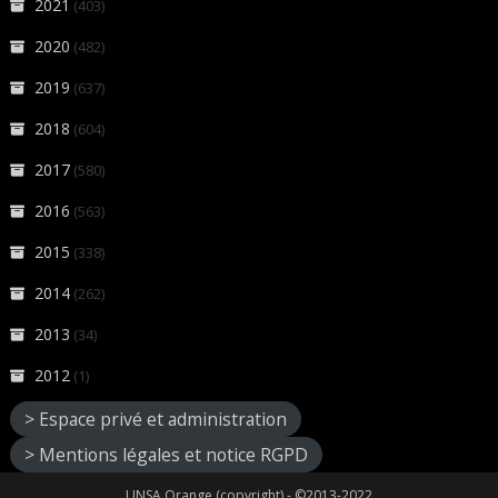
2021
(403)
2020
(482)
2019
(637)
2018
(604)
2017
(580)
2016
(563)
2015
(338)
2014
(262)
2013
(34)
2012
(1)
> Espace privé et administration
> Mentions légales et notice RGPD
UNSA Orange (copyright) - ©2013-2022