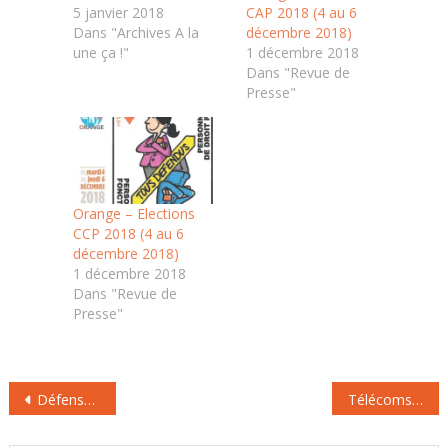
5 janvier 2018
CAP 2018 (4 au 6
Dans "Archives A la
décembre 2018)
une ça !"
1 décembre 2018
Dans "Revue de
Presse"
Orange – Elections
CCP 2018 (4 au 6
décembre 2018)
1 décembre 2018
Dans "Revue de
Presse"
Navigation
Défense intersyndicale de Réza Shahabi
Télécoms : 12 600 plaintes contre les opérateurs téléphoniques en deux mois
de
l’article