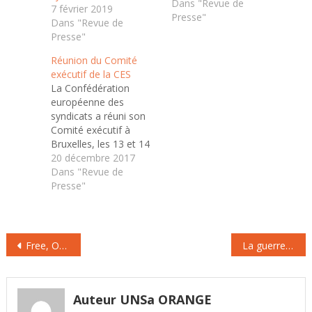
Rachel Brishoual,
Dans "Revue de
7 février 2019
Secrétaire nationale en
Presse"
Dans "Revue de
charge du secteur
Presse"
Europe-International,
représentait l’UNSA à
Réunion du Comité
ce congrès qui s’est
exécutif de la CES
tenu à Ostende du 10
La Confédération
au 12 octobre. Avec un
européenne des
taux de syndicalisation
syndicats a réuni son
en Belgique proche de
Comité exécutif à
65 %, le syndicat…
Bruxelles, les 13 et 14
décembre. Luc Bérille y
20 décembre 2017
a représenté l’UNSA.
Dans "Revue de
Au menu très fourni de
Presse"
cette réunion : Le
paquet sur
l’approfondissement de
Navigation
l’Union économique et
Free, Orange, SFR ou Bouygues : qui va gagner la guerre des télécoms ?
La guerre des télécoms est bien mondiale
monétaire, la position
de
de la CES sur les
l’article
grandes orientations
politiques…
Auteur UNSa ORANGE