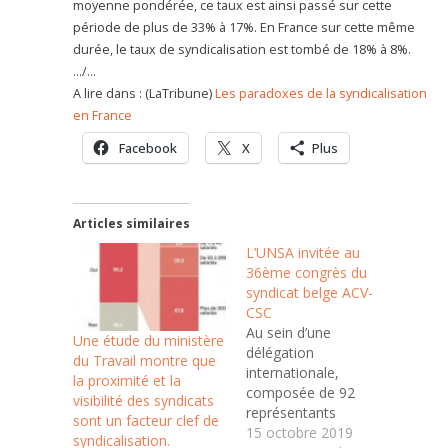
moyenne pondérée, ce taux est ainsi passé sur cette
période de plus de 33% à 17%. En France sur cette même
durée, le taux de syndicalisation est tombé de 18% à 8%.
…/…
A lire dans : (LaTribune)
Les paradoxes de la syndicalisation
en France
Facebook
X
Plus
Articles similaires
L’UNSA invitée au
36ème congrès du
syndicat belge ACV-
CSC
Au sein d’une
Une étude du ministère
délégation
du Travail montre que
internationale,
la proximité et la
composée de 92
visibilité des syndicats
représentants
sont un facteur clef de
provenant de 45 pays
15 octobre 2019
syndicalisation.