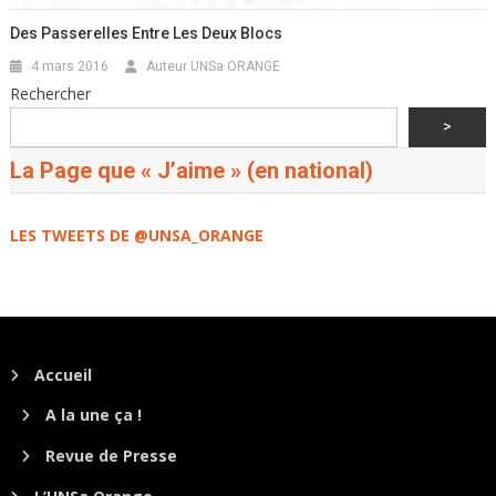
Des Passerelles Entre Les Deux Blocs
4 mars 2016
Auteur UNSa ORANGE
Rechercher
>
La Page que « J’aime » (en national)
LES TWEETS DE @UNSA_ORANGE
Accueil
A la une ça !
Revue de Presse