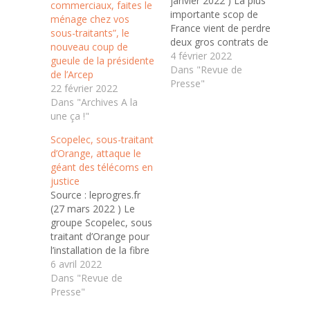
janvier 2022 ) La plus
commerciaux, faites le
importante scop de
ménage chez vos
France vient de perdre
sous-traitants”, le
deux gros contrats de
nouveau coup de
sous-traitance avec
4 février 2022
gueule de la présidente
Orange après plusieurs
Dans "Revue de
de l’Arcep
dizaines d'années de
Presse"
22 février 2022
collaboration. Près de
Dans "Archives A la
2000 emplois sont
une ça !"
menacés. C'est un
bouleversement qui
Scopelec, sous-traitant
met l'entreprise en
d’Orange, attaque le
péril. A partir du mois
géant des télécoms en
d'avril, la société…
justice
Source : leprogres.fr
(27 mars 2022 ) Le
groupe Scopelec, sous
traitant d’Orange pour
l’installation de la fibre
optique, poursuit le
6 avril 2022
géant des télécoms en
Dans "Revue de
justice. L’assignation
Presse"
en référé a été