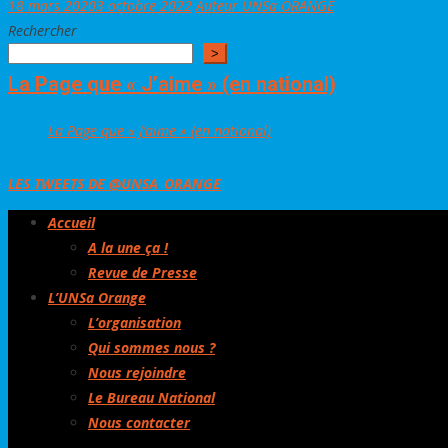
18 mars 2020
3 octobre 2022
Auteur UNSa ORANGE
Rechercher
>
La Page que « J’aime » (en national)
La Page que « J’aime » (en national)
LES TWEETS DE @UNSA_ORANGE
Accueil
A la une ça !
Revue de Presse
L’UNSa Orange
L’organisation
Qui sommes nous ?
Nous rejoindre
Le Bureau National
Nous contacter