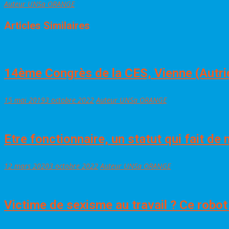
Auteur UNSa ORANGE
Articles Similaires
14ème Congrès de la CES, Vienne (Autri
15 mai 2019
3 octobre 2022
Auteur UNSa ORANGE
Etre fonctionnaire, un statut qui fait de
12 mars 2020
3 octobre 2022
Auteur UNSa ORANGE
Victime de sexisme au travail ? Ce robot a