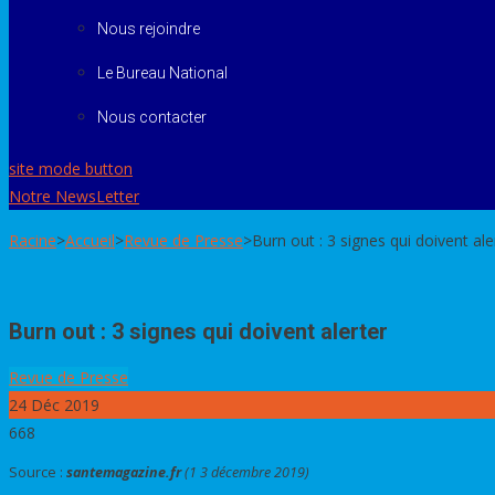
Nous rejoindre
Le Bureau National
Nous contacter
site mode button
Notre NewsLetter
Racine
>
Accueil
>
Revue de Presse
>
Burn out : 3 signes qui doivent ale
Burn out : 3 signes qui doivent alerter
Revue de Presse
24
Déc 2019
668
Source :
santemagazine.fr
(1 3 décembre 2019)