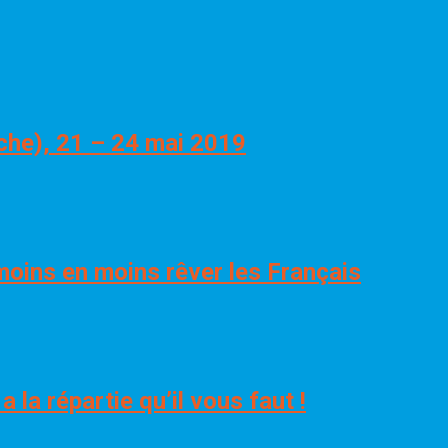
che), 21 – 24 mai 2019
 moins en moins rêver les Français
 la répartie qu’il vous faut !