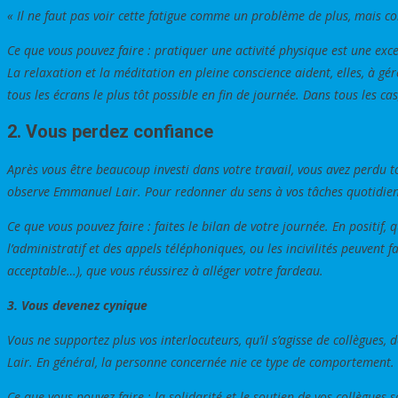
« Il ne faut pas voir cette fatigue comme un problème de plus, mais co
Ce que vous pouvez faire : pratiquer une activité physique est une exc
La relaxation et la méditation en pleine conscience aident, elles, à gé
tous les écrans le plus tôt possible en fin de journée. Dans tous les 
2. Vous perdez confiance
Après vous être beaucoup investi dans votre travail, vous avez perdu to
observe Emmanuel Lair. Pour redonner du sens à vos tâches quotidiennes
Ce que vous pouvez faire : faites le bilan de votre journée. En positif
l’administratif et des appels téléphoniques, ou les incivilités peuvent 
acceptable…), que vous réussirez à alléger votre fardeau.
3. Vous devenez cynique
Vous ne supportez plus vos interlocuteurs, qu’il s’agisse de collègues
Lair. En général, la personne concernée nie ce type de comportement. 
Ce que vous pouvez faire : la solidarité et le soutien de vos collègues 