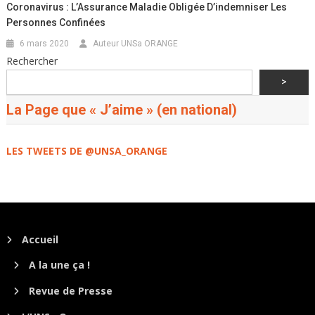
Coronavirus : L’Assurance Maladie Obligée D’indemniser Les
Personnes Confinées
6 mars 2020
Auteur UNSa ORANGE
Rechercher
>
La Page que « J’aime » (en national)
LES TWEETS DE @UNSA_ORANGE
Accueil
A la une ça !
Revue de Presse