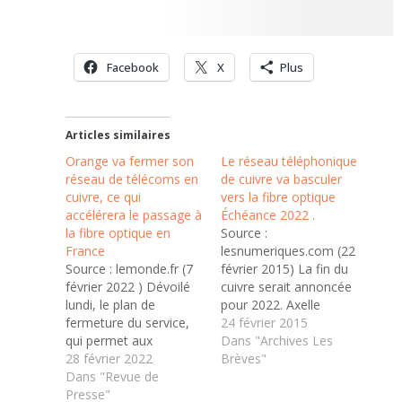
Facebook
X
Plus
Articles similaires
Orange va fermer son
Le réseau téléphonique
réseau de télécoms en
de cuivre va basculer
cuivre, ce qui
vers la fibre optique
accélérera le passage à
Échéance 2022 .
la fibre optique en
Source :
France
lesnumeriques.com (22
Source : lemonde.fr (7
février 2015) La fin du
février 2022 ) Dévoilé
cuivre serait annoncée
lundi, le plan de
pour 2022. Axelle
fermeture du service,
Lemaire, la Secrétaire
24 février 2015
qui permet aux
d'État au numérique
Dans "Archives Les
abonnés ADSL d’avoir
28 février 2022
vient de recevoir le
Brèves"
Internet et le téléphone
Dans "Revue de
rapport final de Paul
fixe, prendra plusieurs
Presse"
Champsaur, président