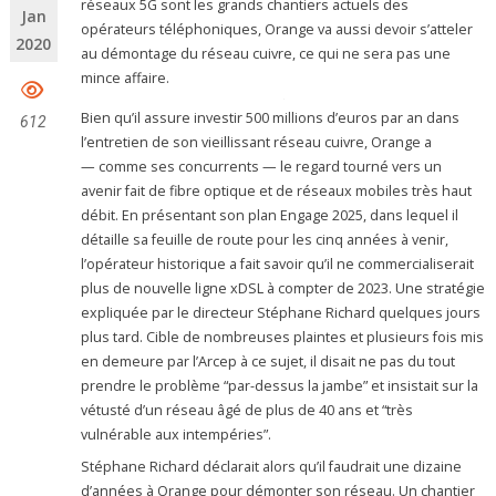
réseaux 5G sont les grands chantiers actuels des
Jan
opérateurs téléphoniques, Orange va aussi devoir s’atteler
2020
au démontage du réseau cuivre, ce qui ne sera pas une
mince affaire.
Bien qu’il assure investir 500 millions d’euros par an dans
612
l’entretien de son vieillissant réseau cuivre, Orange a
— comme ses concurrents — le regard tourné vers un
avenir fait de fibre optique et de réseaux mobiles très haut
débit. En présentant son plan Engage 2025, dans lequel il
détaille sa feuille de route pour les cinq années à venir,
l’opérateur historique a fait savoir qu’il ne commercialiserait
plus de nouvelle ligne xDSL à compter de 2023. Une stratégie
expliquée par le directeur Stéphane Richard quelques jours
plus tard. Cible de nombreuses plaintes et plusieurs fois mis
en demeure par l’Arcep à ce sujet, il disait ne pas du tout
prendre le problème “par-dessus la jambe” et insistait sur la
vétusté d’un réseau âgé de plus de 40 ans et “très
vulnérable aux intempéries”.
Stéphane Richard déclarait alors qu’il faudrait une dizaine
d’années à Orange pour démonter son réseau. Un chantier