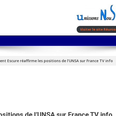
Visiter le site Réun
ent Escure réaffirme les positions de l’UNSA sur France TV info
ositions de l’UNSA sur France TV info