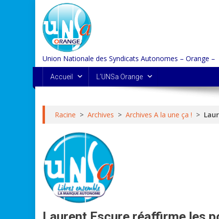
Skip
to
content
Union Nationale des Syndicats Autonomes – Orange –
Accueil
L’UNSa Orange
Racine
>
Archives
>
Archives A la une ça !
>
Laur
Laurent Escure réaffirme les p