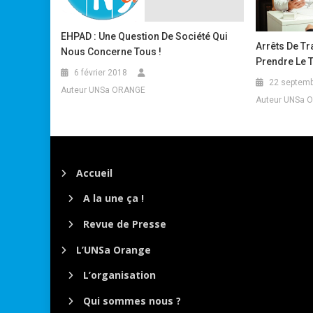
EHPAD : Une Question De Société Qui
Arrêts De Tra
Nous Concerne Tous !
Prendre Le 
6 février 2018
22 septemb
Auteur UNSa ORANGE
Auteur UNSa 
Accueil
A la une ça !
Revue de Presse
L’UNSa Orange
L’organisation
Qui sommes nous ?