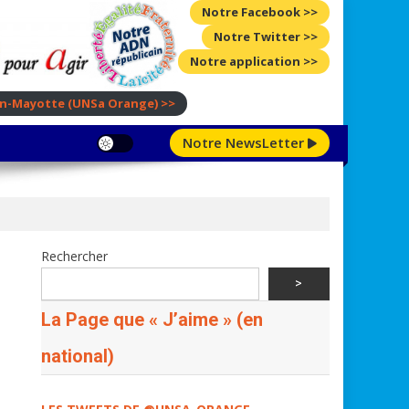
Notre Facebook >>
Notre Twitter >>
Notre application >>
ion-Mayotte
(UNSa Orange)
>>
Notre NewsLetter
Rechercher
>
La Page que « J’aime » (en
national)