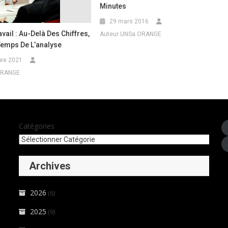
Minutes
29 mars 2016
vail : Au-Delà Des Chiffres,
Auteur UNSa ORANGE
Temps De L’analyse
re 2021
ORANGE
Catégories
Archives
2026
(6)
2025
(9)