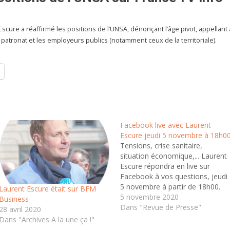
 Escure a réaffirmé les positions de l’UNSA, dénonçant l’âge pivot, appellant 
patronat et les employeurs publics (notamment ceux de la territoriale).
Facebook live avec Laurent
Escure jeudi 5 novembre à 18h0
Tensions, crise sanitaire,
situation économique,... Laurent
Escure répondra en live sur
Facebook à vos questions, jeudi
5 novembre à partir de 18h00.
Laurent Escure était sur BFM
Vous pouvez dès maintenant
5 novembre 2020
Business
poser vos questions sur :
Dans "Revue de Presse"
28 avril 2020
contact@laurent-escure.org. Au
Dans "Archives A la une ça !"
plaisir de vous retrouver jeudi...