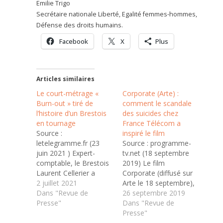
Emilie Trigo
Secrétaire nationale Liberté, Egalité femmes-hommes,
Défense des droits humains.
Facebook
X
Plus
Articles similaires
Le court-métrage «
Corporate (Arte) :
Burn-out » tiré de
comment le scandale
l’histoire d’un Brestois
des suicides chez
en tournage
France Télécom a
Source :
inspiré le film
letelegramme.fr (23
Source : programme-
juin 2021 ) Expert-
tv.net (18 septembre
comptable, le Brestois
2019) Le film
Laurent Cellerier a
Corporate (diffusé sur
couché sur le papier sa
2 juillet 2021
Arte le 18 septembre),
descente aux enfers en
Dans "Revue de
avec Céline Sallette et
26 septembre 2019
2018. Touché par son
Presse"
Lambert Wilson,
Dans "Revue de
histoire, le réalisateur
dénonce certaines
Presse"
Thierry Obadia a
pratiques managériales