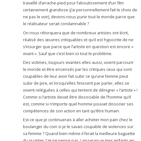
travaillé d’arrache-pied pour l’aboutissement d’un film
certainement grandiose (j’ai personnellement fait le choix de
ne pas le voir), devons-nous punir tout le monde parce que
le réalisateur serait condamnable ?
On nous rétorquera que de nombreux artistes ont écrit,
réalisé des œuvres critiquables et qu’il est hypocrite de ne
s’insurger que parce que l’artiste en question est encore «
vivant ». Sauf que c’est bien ici tout le problème.
Des victimes, toujours vivantes elles aussi, voient parcourir
le monde et être encensés par les critiques ceux qui sont
coupables de leur avoir fait subir ce qu’une femme peut
subir de pire, et lorsqu’elles finissent par parler, elles se
voient reléguées à celles qui tentent de dénigrer « l’artiste » !
Comme si l’artiste devait être dissociable de l’homme qu’il
est, comme si n’importe quel homme pouvait dissocier ses
compétences de son action en tant qu’être humain.
Est-ce que je continuerais à aller acheter mon pain chez le
boulanger du coin si je le savais coupable de violences sur
sa femme ? Quand bien même il ferait la meilleure baguette
du quartier ? Je ne pense pas. Laisserais-je mes enfants en